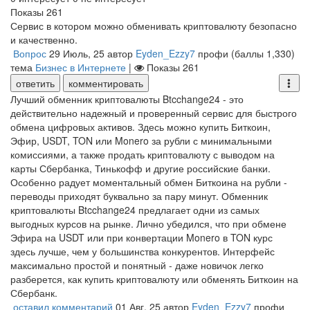
Показы
261
Сервис в котором можно обменивать криптовалюту безопасно
и качественно.
Вопрос
29 Июль, 25
автор
Eyden_Ezzy7
профи
(баллы
1,330
)
тема
Бизнес в Интернете
|
Показы
261
ответить
комментировать
Лучший обменник криптовалюты Btcchange24 - это
действительно надежный и проверенный сервис для быстрого
обмена цифровых активов. Здесь можно купить Биткоин,
Эфир, USDT, TON или Monero за рубли с минимальными
комиссиями, а также продать криптовалюту с выводом на
карты Сбербанка, Тинькофф и другие российские банки.
Особенно радует моментальный обмен Биткоина на рубли -
переводы приходят буквально за пару минут. Обменник
криптовалюты Btcchange24 предлагает одни из самых
выгодных курсов на рынке. Лично убедился, что при обмене
Эфира на USDT или при конвертации Monero в TON курс
здесь лучше, чем у большинства конкурентов. Интерфейс
максимально простой и понятный - даже новичок легко
разберется, как купить криптовалюту или обменять Биткоин на
Сбербанк.
оставил комментарий
01 Авг, 25
автор
Eyden_Ezzy7
профи