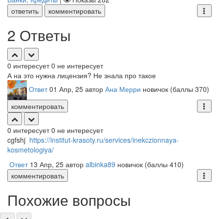
ответить
комментировать
2 Ответы
0
интересует
0
не интересует
А на это нужна лицензия? Не знала про такое
Ответ
01 Апр, 25
автор
Ана Мерри
новичок
(баллы
370
)
комментировать
0
интересует
0
не интересует
cgfshj
https://institut-krasoty.ru/services/inekczionnaya-
kosmetologiya/
Ответ
13 Апр, 25
автор
albinka89
новичок
(баллы
410
)
комментировать
Похожие вопросы