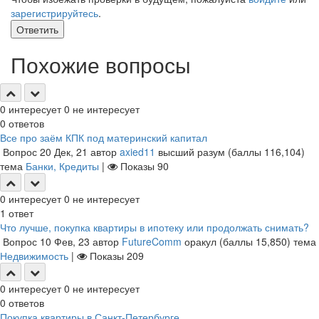
зарегистрируйтесь
.
Ответить
Похожие вопросы
0
интересует
0
не интересует
0
ответов
Все про заём КПК под материнский капитал
Вопрос
20 Дек, 21
автор
axied11
высший разум
(баллы
116,104
)
тема
Банки, Кредиты
|
Показы
90
0
интересует
0
не интересует
1
ответ
Что лучше, покупка квартиры в ипотеку или продолжать снимать?
Вопрос
10 Фев, 23
автор
FutureComm
оракул
(баллы
15,850
)
тема
Недвижимость
|
Показы
209
0
интересует
0
не интересует
0
ответов
Покупка квартиры в Санкт-Петербурге