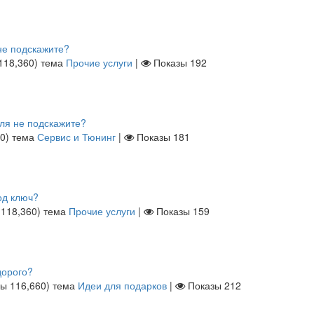
не подскажите?
118,360
)
тема
Прочие услуги
|
Показы
192
иля не подскажите?
70
)
тема
Сервис и Тюнинг
|
Показы
181
од ключ?
ы
118,360
)
тема
Прочие услуги
|
Показы
159
дорого?
лы
116,660
)
тема
Идеи для подарков
|
Показы
212