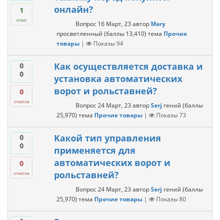
онлайн?
1
ответ
Вопрос
16 Март, 23
автор
Mary
просветленный
(баллы
13,410
)
тема
Прочие
товары
|
Показы
94
Как осуществляется доставка и
0
0
установка автоматических
ворот и рольставней?
0
ответов
Вопрос
24 Март, 23
автор
Serj
гений
(баллы
25,970
)
тема
Прочие товары
|
Показы
73
Какой тип управления
0
0
применяется для
автоматических ворот и
0
рольставней?
ответов
Вопрос
24 Март, 23
автор
Serj
гений
(баллы
25,970
)
тема
Прочие товары
|
Показы
80