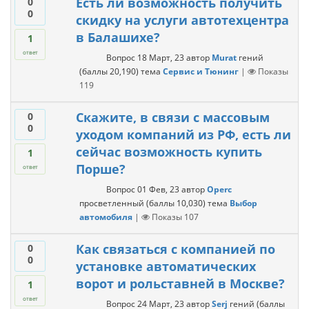
Есть ли возможность получить
0
0
скидку на услуги автотехцентра
в Балашихе?
1
ответ
Вопрос
18 Март, 23
автор
Murat
гений
(баллы
20,190
)
тема
Сервис и Тюнинг
|
Показы
119
Скажите, в связи с массовым
0
0
уходом компаний из РФ, есть ли
сейчас возможность купить
1
Порше?
ответ
Вопрос
01 Фев, 23
автор
Operc
просветленный
(баллы
10,030
)
тема
Выбор
автомобиля
|
Показы
107
Как связаться с компанией по
0
0
установке автоматических
ворот и рольставней в Москве?
1
ответ
Вопрос
24 Март, 23
автор
Serj
гений
(баллы