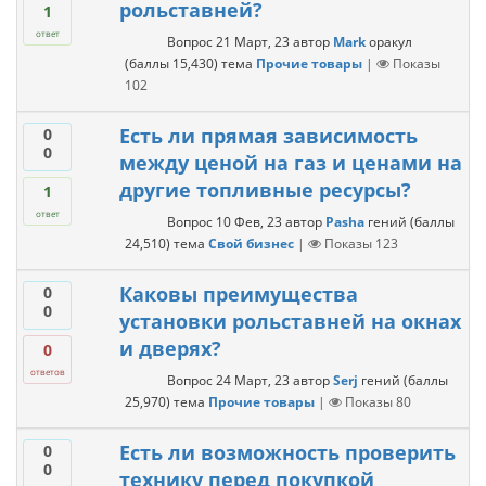
рольставней?
1
ответ
Вопрос
21 Март, 23
автор
Mark
оракул
(баллы
15,430
)
тема
Прочие товары
|
Показы
102
Есть ли прямая зависимость
0
0
между ценой на газ и ценами на
другие топливные ресурсы?
1
ответ
Вопрос
10 Фев, 23
автор
Pasha
гений
(баллы
24,510
)
тема
Свой бизнес
|
Показы
123
Каковы преимущества
0
0
установки рольставней на окнах
и дверях?
0
ответов
Вопрос
24 Март, 23
автор
Serj
гений
(баллы
25,970
)
тема
Прочие товары
|
Показы
80
Есть ли возможность проверить
0
0
технику перед покупкой