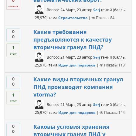
0
ответов
Вопрос
24 Март, 23
автор
Serj
гений
(баллы
25,970
)
тема
Строительство
|
Показы
84
Какие требования
0
0
предъявляются к качеству
вторичных гранул ПНД?
1
ответ
Вопрос
21 Март, 23
автор
Serj
гений
(баллы
25,970
)
тема
Идеи для подарков
|
Показы
118
Какие виды вторичных гранул
0
0
ПНД производит компания
vtorma?
1
ответ
Вопрос
21 Март, 23
автор
Serj
гений
(баллы
25,970
)
тема
Идеи для подарков
|
Показы
144
Каковы условия хранения
0
0
вторичных гранул ПНД у