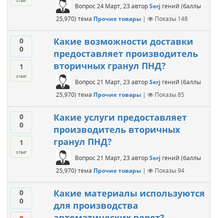
ответ
Вопрос
24 Март, 23
автор
Serj
гений
(баллы
25,970
)
тема
Прочие товары
|
Показы
148
Какие возможности доставки
0
0
предоставляет производитель
вторичных гранул ПНД?
1
ответ
Вопрос
21 Март, 23
автор
Serj
гений
(баллы
25,970
)
тема
Прочие товары
|
Показы
85
Какие услуги предоставляет
0
0
производитель вторичных
гранул ПНД?
1
ответ
Вопрос
21 Март, 23
автор
Serj
гений
(баллы
25,970
)
тема
Прочие товары
|
Показы
94
Какие материалы используются
0
0
для производства
автоматических ворот?