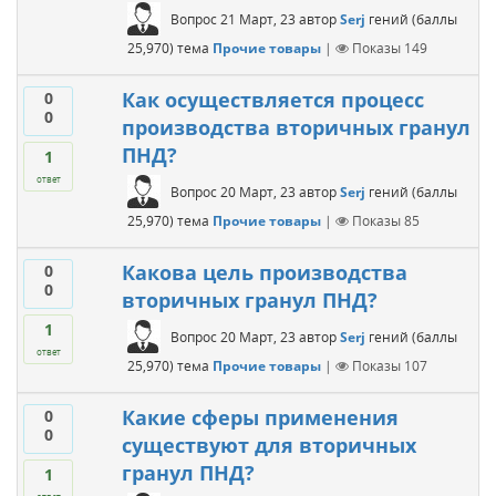
Вопрос
21 Март, 23
автор
Serj
гений
(баллы
25,970
)
тема
Прочие товары
|
Показы
149
Как осуществляется процесс
0
0
производства вторичных гранул
ПНД?
1
ответ
Вопрос
20 Март, 23
автор
Serj
гений
(баллы
25,970
)
тема
Прочие товары
|
Показы
85
Какова цель производства
0
0
вторичных гранул ПНД?
1
Вопрос
20 Март, 23
автор
Serj
гений
(баллы
ответ
25,970
)
тема
Прочие товары
|
Показы
107
Какие сферы применения
0
0
существуют для вторичных
гранул ПНД?
1