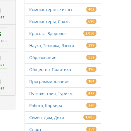
1
Компьютерные игры
402
вет
Компьютеры, Связь
690
6
Красота, Здоровье
2,050
етов
Наука, Техника, Языки
299
1
Образование
552
вет
Общество, Политика
196
1
Программирование
104
вет
Путешествия, Туризм
477
Работа, Карьера
228
Семья, Дом, Дети
1,885
Спорт
259