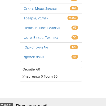
Стиль, Мода, Звезды
164
Товары, Услуги
9,350
Непознанное, Религия
69
Фото, Видео, Техника
55
Юрист онлайн
120
Другой язык
44
Онлайн
60
Участники
0
Гости
60
37,855
Пользователей