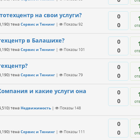
от
тотехцентр на свои услуги?
0
0
0,190
)
тема
Сервис и Тюнинг
|
Показы
92
от
техцентр в Балашихе?
0
0
0,190
)
тема
Сервис и Тюнинг
|
Показы
101
от
техцентр?
0
0
0,190
)
тема
Сервис и Тюнинг
|
Показы
79
от
Компания и какие услуги она
0
0
от
4,510
)
тема
Недвижимость
|
Показы
148
0
0
0,190
)
тема
Сервис и Тюнинг
|
Показы
111
от