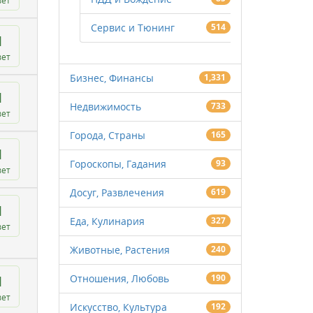
вет
Сервис и Тюнинг
514
1
вет
Бизнес, Финансы
1,331
1
Недвижимость
733
вет
Города, Страны
165
1
Гороскопы, Гадания
93
вет
Досуг, Развлечения
619
1
Еда, Кулинария
327
вет
Животные, Растения
240
Отношения, Любовь
190
1
вет
Искусство, Культура
192