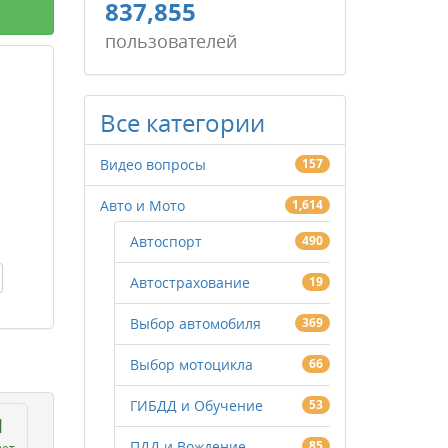
837,855
пользователей
Все категории
Видео вопросы
157
Авто и Мото
1,614
Автоспорт
490
Автострахование
19
Выбор автомобиля
369
Выбор мотоцикла
66
ГИБДД и Обучение
53
1
ПДД и Вождение
85