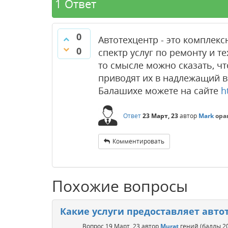
1 Ответ
0
Автотехцентр - это комплек
0
спектр услуг по ремонту и 
то смысле можно сказать, чт
приводят их в надлежащий в
Балашихе можете на сайте
h
Ответ
23 Март, 23
автор
Mark
ора
Комментировать
Похожие вопросы
Какие услуги предоставляет авто
Вопрос
19 Март, 23
автор
Murat
гений
(баллы
2