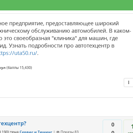
сное предприятие, предоставляющее широкий
техническому обслуживанию автомобилей. В каком-
о это своеобразная "клиника" для машин, где
ид. Узнать подробности про автотехцентр в
ttps://uta50.ru/
.
кул
(баллы
15,430
)
техцентр?
0
0
0,190
)
тема
Сервис и Тюнинг
|
Показы
83