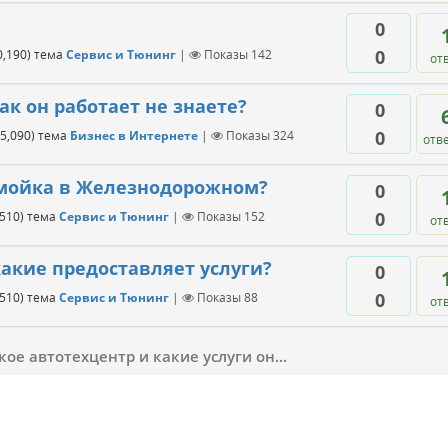
0
0
0,190
)
тема
Сервис и Тюнинг
|
Показы
142
от
ак он работает не знаете?
0
0
5,090
)
тема
Бизнес в Интернете
|
Показы
324
отв
омойка в Железнодорожном?
0
0
,510
)
тема
Сервис и Тюнинг
|
Показы
152
от
акие предоставляет услуги?
0
0
,510
)
тема
Сервис и Тюнинг
|
Показы
88
от
кое автотехцентр и какие услуги он...