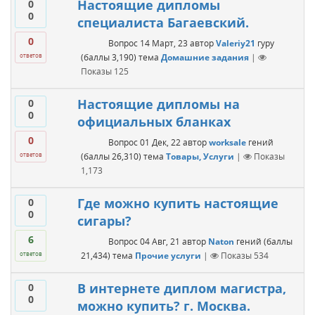
Настоящие дипломы
0
0
специалиста Багаевский.
0
Вопрос
14 Март, 23
автор
Valeriy21
гуру
(баллы
3,190
)
тема
Домашние задания
|
ответов
Показы
125
Настоящие дипломы на
0
0
официальных бланках
0
Вопрос
01 Дек, 22
автор
worksale
гений
(баллы
26,310
)
тема
Товары, Услуги
|
Показы
ответов
1,173
Где можно купить настоящие
0
0
сигары?
6
Вопрос
04 Авг, 21
автор
Naton
гений
(баллы
21,434
)
тема
Прочие услуги
|
Показы
534
ответов
В интернете диплом магистра,
0
0
можно купить? г. Москва.