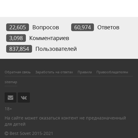
22,605
Вопросов
60,974
Ответов
3,098
Комментариев
837,854
Пользователей
Обратная связь
Заработать на ответах
Правила
Правообладателям
sitemap
18+
На сайте может оказаться контент не предназначенный
для детей
Best Sovet 2015-2021