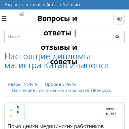
Вопросы и ответы онлайн на любые темы
Toggle
navigation
Настоящие дипломы
магистра Катав-Ивановск
Товары, Услуги
Прочие услуги
Настоящие дипломы магистра Катав-Ивановск
0
Показы
0
10,763
Помощники медицинских работников