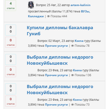
4
Вопрос
25 Авг, 22
автор
artem-kalinin
ответов
просветленный
(баллы
11,874
)
тема
ВУЗы,
Колледжи
|
Показы
444
Купили дипломы бакалавра
0
0
Гуниб
0
Вопрос
02 Март, 23
автор
Ksena
гуру
(баллы
3,894
)
тема
Прочие услуги
|
Показы
78
ответов
Выбрали дипломы недорого
0
0
Новокуйбышевск
0
Вопрос
23 Фев, 23
автор
Ksena
гуру
(баллы
3,894
)
тема
Прочие услуги
|
Показы
136
ответов
Выбрали дипломы недорого
0
0
Новокуйбышевск
0
Вопрос
23 Фев, 23
автор
Ksena
гуру
(баллы
3,894
)
тема
Прочие услуги
|
Показы
73
ответов