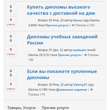
Купить дипломы высокого
0
0
качества с доставкой на дом
0
Вопрос
05 Янв, 23
автор
Ksena
гуру
(баллы
3,894
)
тема
Прочие услуги
|
Показы
2,103
ответов
Дипломы учебных заведений
0
0
России
0
Вопрос
07 Дек, 22
автор
worksale
гений
(баллы
26,310
)
тема
Прочие услуги
|
Показы
ответов
196
Если вы покажете купленные
0
0
дипломы
0
Вопрос
20 Янв, 23
автор
Valeriy21
гуру
(баллы
3,190
)
тема
Домашние задания
|
ответов
Показы
174
Товары, Услуги
Прочие услуги