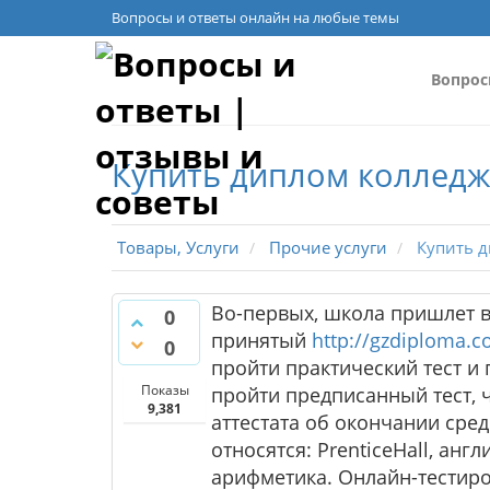
Вопросы и ответы онлайн на любые темы
Вопро
Купить диплом колледжа
Товары, Услуги
Прочие услуги
Купить д
Во-первых, школа пришлет 
0
принятый
http://gzdiploma.
0
пройти практический тест и 
Показы
пройти предписанный тест, 
9,381
аттестата об окончании сред
относятся: PrenticeHall, анг
арифметика. Онлайн-тестиро