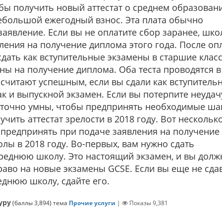
обы получить новый аттестат о среднем образовани
ебольшой ежегодный взнос. Эта плата обычно
аявление. Если вы не оплатите сбор заранее, шко
вления на получение диплома этого года. После оп
сдать как вступительные экзамены в старшие клас
ены на получение диплома. Оба теста проводятся в
с считают успешным, если вы сдали как вступитель
к и выпускной экзамен. Если вы потерпите неудач
таточно умны, чтобы предпринять необходимые ша
учить аттестат зрелости в 2018 году. Вот нескольк
 предпринять при подаче заявления на получение
лы в 2018 году. Во-первых, вам нужно сдать
реднюю школу. Это настоящий экзамен, и вы дол
право на новые экзамены GCSE. Если вы еще не сда
еднюю школу, сдайте его.
уру
(баллы
3,894
)
тема
Прочие услуги
|
Показы
9,381