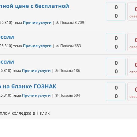
пной цене с бесплатной
0
0
отв
26,310
)
тема
Прочие услуги
|
Показы
8,709
оссии
0
0
26,310
)
тема
Прочие услуги
|
Показы
683
отв
оссии
0
0
26,310
)
тема
Прочие услуги
|
Показы
186
отв
о на бланке ГОЗНАК
0
0
26,310
)
тема
Прочие услуги
|
Показы
604
отв
плом колледжа в 1 клик