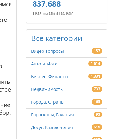
837,688
имся
пользователей
ете
Все категории
Видео вопросы
157
Авто и Мото
1,614
о
Бизнес, Финансы
1,331
чить
стое
Недвижимость
733
Города, Страны
165
ение
бор.
Гороскопы, Гадания
93
Досуг, Развлечения
619