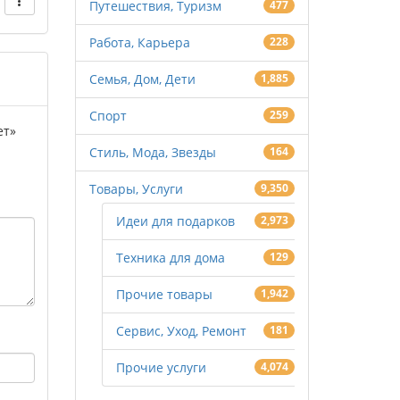
Путешествия, Туризм
477
Работа, Карьера
228
Семья, Дом, Дети
1,885
Спорт
259
ет»
Стиль, Мода, Звезды
164
Товары, Услуги
9,350
Идеи для подарков
2,973
Техника для дома
129
Прочие товары
1,942
Сервис, Уход, Ремонт
181
Прочие услуги
4,074