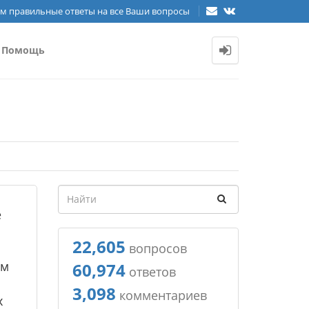
м правильные ответы на все Ваши вопросы
Помощь
е
22,605
вопросов
им
60,974
ответов
3,098
комментариев
х