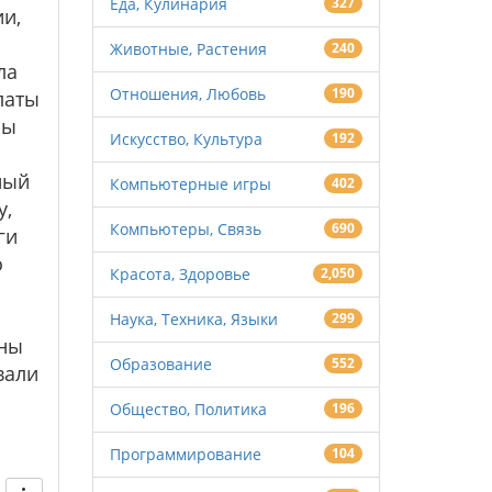
Еда, Кулинария
327
и,
Животные, Растения
240
ла
Отношения, Любовь
190
латы
сы
Искусство, Культура
192
ный
Компьютерные игры
402
у,
Компьютеры, Связь
690
ги
о
Красота, Здоровье
2,050
Наука, Техника, Языки
299
жны
Образование
552
вали
Общество, Политика
196
Программирование
104