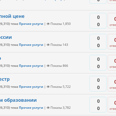
пной цене
0
0
26,310
)
тема
Прочие услуги
|
Показы
1,850
отв
оссии
0
0
26,310
)
тема
Прочие услуги
|
Показы
143
отв
о
0
0
26,310
)
тема
Прочие услуги
|
Показы
866
отв
естр
0
0
26,310
)
тема
Прочие услуги
|
Показы
5,722
отв
м образовании
0
0
26,310
)
тема
Прочие услуги
|
Показы
3,782
отв