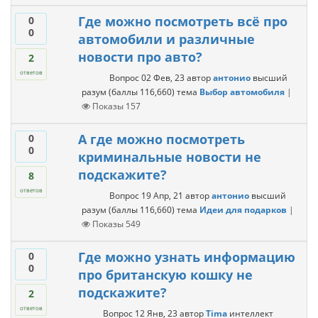
Где можно посмотреть всё про
0
0
автомобили и различные
новости про авто?
2
ответов
Вопрос
02 Фев, 23
автор
антонио
высший
разум
(баллы
116,660
)
тема
Выбор автомобиля
|
Показы
157
А где можно посмотреть
0
0
криминальные новости не
подскажите?
8
ответов
Вопрос
19 Апр, 21
автор
антонио
высший
разум
(баллы
116,660
)
тема
Идеи для подарков
|
Показы
549
Где можно узнать информацию
0
0
про британскую кошку не
подскажите?
2
ответов
Вопрос
12 Янв, 23
автор
Tima
интеллект