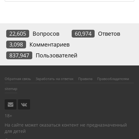
22,605
Вопросов
60,974
Ответов
3,098
Комментариев
837,947
Пользователей
Обратная связь
Заработать на ответах
Правила
Правообладателям
sitemap
18+
На сайте может оказаться контент не предназначенный
для детей