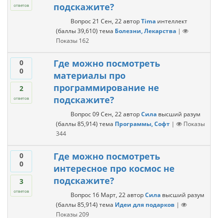
подскажите?
ответов
Вопрос
21 Сен, 22
автор
Tima
интеллект
(баллы
39,610
)
тема
Болезни, Лекарства
|
Показы
162
Где можно посмотреть
0
0
материалы про
программирование не
2
подскажите?
ответов
Вопрос
09 Сен, 22
автор
Сила
высший разум
(баллы
85,914
)
тема
Программы, Софт
|
Показы
344
Где можно посмотреть
0
0
интересное про космос не
подскажите?
3
ответов
Вопрос
16 Март, 22
автор
Сила
высший разум
(баллы
85,914
)
тема
Идеи для подарков
|
Показы
209