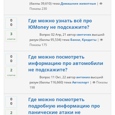
(баллы
39,610
)
тема
Домашние животные
|
Показы
230
Где можно узнать всё про
0
0
ЮMoney не подскажите?
3
Вопрос
02 Апр, 21
автор
светочек
высший
разум
(баллы
95,534
)
тема
Банки, Кредиты
|
ответов
Показы
175
Где можно посмотреть
0
0
информацию про автомобили
не подскажите?
2
ответов
Вопрос
11 Окт, 22
автор
антонио
высший
разум
(баллы
116,660
)
тема
Автоспорт
|
Показы
198
Где можно посмотреть
0
0
подробную информацию про
панические атаки не
2