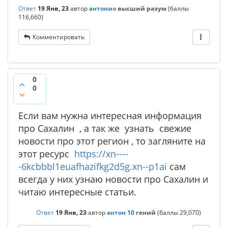
Ответ
19 Янв, 23
автор
антонио
высший разум
(баллы
116,660
)
Комментировать
0
0
Если вам нужна интересная информация
про Сахалин , а так же узнать свежие
новости про этот регион , то загляните на
этот ресурс
https://xn----
-6kcbbbl1euafhazifkg2d5g.xn--p1ai
сам
всегда у них узнаю новости про Сахалин и
читаю интересные статьи.
Ответ
19 Янв, 23
автор
антон 10
гений
(баллы
29,070
)