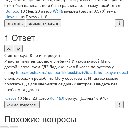
ответ был написан, но и было расписано. почему такой ответ.
Вопрос
10 Янв, 23
автор
Wella
мудрец
(баллы
9,570
)
тема
Школы
|
Показы
118
ответить
комментировать
1 Ответ
0
интересует
0
не интересует
У вас за чьим авторством учебник? И какой класс? Мы с
доской используем ГДЗ Ладыженская 5 класс по русскому
языку
https://reshak.ru/reshebniki/russkijazik/5/ladizhenskaya/index.
очень хороший решебник. Могу советовать. И там же можно
поискать ГДЗ для учебников от других авторов. Найдете без
проблем, я думаю.
Ответ
10 Янв, 23
автор
d0lina.0
оракул
(баллы
16,970
)
комментировать
Похожие вопросы