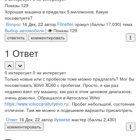
Показы
129
Хорошая машина в пределах 5 миллионов. Какую
посоветуете?
Вопрос
16 Дек, 22
автор
Flinetter
оракул
(баллы
17,030
)
тема
Выбор автомобиля
|
Показы
129
ответить
комментировать
1 Ответ
0
интересует
0
не интересует
Только новые или с пробегом тоже можно предлагать? Мог бы
посоветовать Volvo XC60 с пробегом. Просто, я как раз
недавно взял эту машину, как раз в этом ценовом диапазоне,
очень доволен. Обращался в Автосалон Volvo
https://www.volvocaraltufyevo.ru/
. Пробег небольшой, состояние
отличное. Там же можно и подешевле варианты присмотреть.
Ответ
16 Дек, 22
автор
dyssese
мастер
(баллы
2,430
)
комментировать