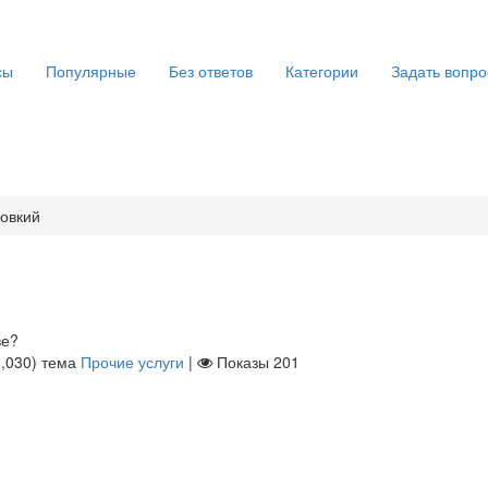
сы
Популярные
Без ответов
Категории
Задать вопро
ковкий
ве?
1,030
)
тема
Прочие услуги
|
Показы
201