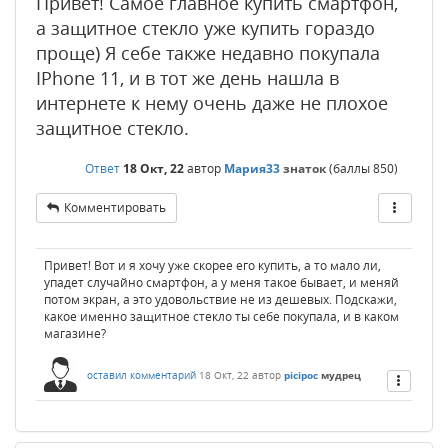
Привет! Самое главное купить смартфон,
а защитное стекло уже купить гораздо
проще) Я себе также недавно покупала
IPhone 11, и в тот же день нашла в
интернете к нему очень даже не плохое
защитное стекло.
Ответ
18 Окт, 22
автор
Мария33
знаток
(баллы
850
)
Комментировать
Привет! Вот и я хочу уже скорее его купить, а то мало ли,
упадет случайно смартфон, а у меня такое бывает, и меняй
потом экран, а это удовольствие не из дешевых. Подскажи,
какое именно защитное стекло ты себе покупала, и в каком
магазине?
оставил комментарий
18 Окт, 22
автор
picipoc
мудрец