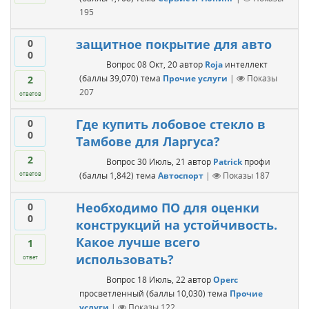
195
защитное покрытие для авто
0
0
Вопрос
08 Окт, 20
автор
Roja
интеллект
(баллы
39,070
)
тема
Прочие услуги
|
Показы
2
207
ответов
Где купить лобовое стекло в
0
0
Тамбове для Ларгуса?
2
Вопрос
30 Июль, 21
автор
Patrick
профи
(баллы
1,842
)
тема
Автоспорт
|
Показы
187
ответов
Необходимо ПО для оценки
0
0
конструкций на устойчивость.
Какое лучше всего
1
использовать?
ответ
Вопрос
18 Июль, 22
автор
Operc
просветленный
(баллы
10,030
)
тема
Прочие
услуги
|
Показы
122