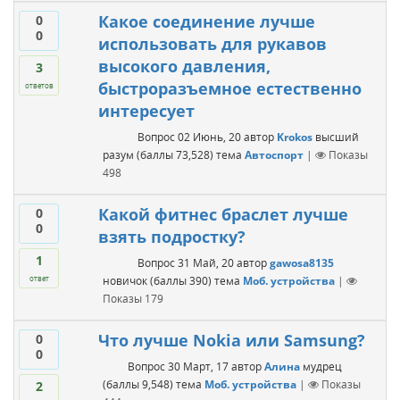
Какое соединение лучше
0
0
использовать для рукавов
высокого давления,
3
быстроразъемное естественно
ответов
интересует
Вопрос
02 Июнь, 20
автор
Krokos
высший
разум
(баллы
73,528
)
тема
Автоспорт
|
Показы
498
Какой фитнес браслет лучше
0
0
взять подростку?
1
Вопрос
31 Май, 20
автор
gawosa8135
новичок
(баллы
390
)
тема
Моб. устройства
|
ответ
Показы
179
Что лучше Nokia или Samsung?
0
0
Вопрос
30 Март, 17
автор
Алина
мудрец
(баллы
9,548
)
тема
Моб. устройства
|
Показы
2