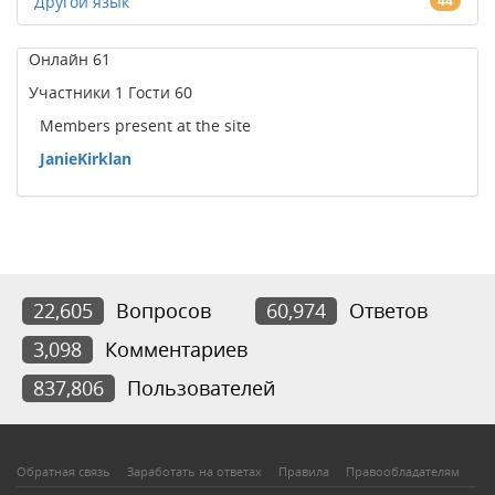
Другой язык
44
Онлайн
61
Участники
1
Гости
60
Members present at the site
JanieKirklan
22,605
Вопросов
60,974
Ответов
3,098
Комментариев
837,806
Пользователей
Обратная связь
Заработать на ответах
Правила
Правообладателям