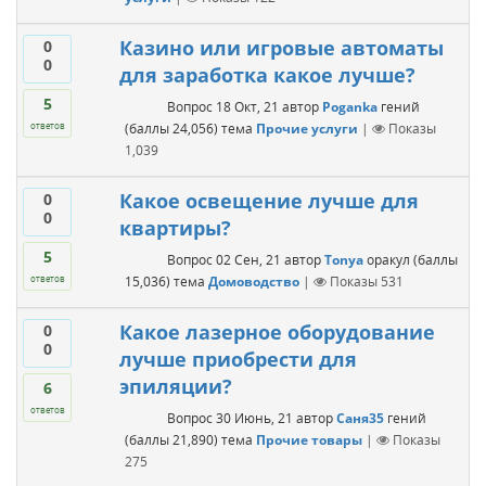
Казино или игровые автоматы
0
0
для заработка какое лучше?
5
Вопрос
18 Окт, 21
автор
Poganka
гений
(баллы
24,056
)
тема
Прочие услуги
|
Показы
ответов
1,039
Какое освещение лучше для
0
0
квартиры?
5
Вопрос
02 Сен, 21
автор
Tonya
оракул
(баллы
15,036
)
тема
Домоводство
|
Показы
531
ответов
Какое лазерное оборудование
0
0
лучше приобрести для
эпиляции?
6
ответов
Вопрос
30 Июнь, 21
автор
Саня35
гений
(баллы
21,890
)
тема
Прочие товары
|
Показы
275