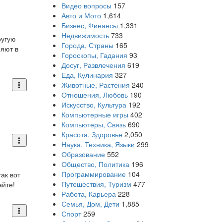
Видео вопросы
157
Авто и Мото
1,614
Бизнес, Финансы
1,331
Недвижимость
733
ругую
Города, Страны
165
няют в
Гороскопы, Гадания
93
Досуг, Развлечения
619
Еда, Кулинария
327
Животные, Растения
240
Отношения, Любовь
190
Искусство, Культура
192
Компьютерные игры
402
Компьютеры, Связь
690
Красота, Здоровье
2,050
Наука, Техника, Языки
299
Образование
552
Общество, Политика
196
Программирование
104
ак вот
Путешествия, Туризм
477
айте!
Работа, Карьера
228
Семья, Дом, Дети
1,885
Спорт
259