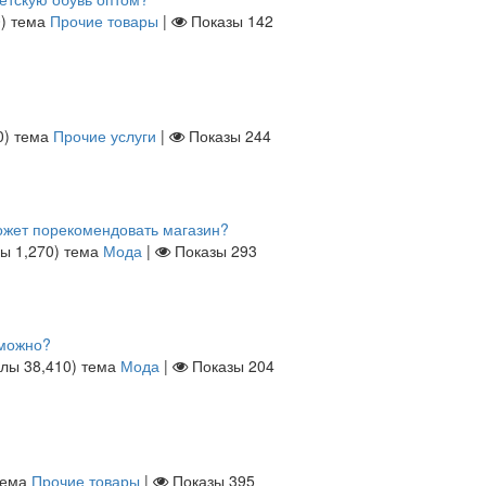
0
)
тема
Прочие товары
|
Показы
142
0
)
тема
Прочие услуги
|
Показы
244
может порекомендовать магазин?
лы
1,270
)
тема
Мода
|
Показы
293
 можно?
ллы
38,410
)
тема
Мода
|
Показы
204
тема
Прочие товары
|
Показы
395