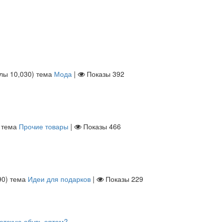
ллы
10,030
)
тема
Мода
|
Показы
392
тема
Прочие товары
|
Показы
466
90
)
тема
Идеи для подарков
|
Показы
229
етскую обувь оптом?