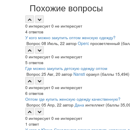
Похожие вопросы
0
интересует
0
не интересует
4
ответов
У кого можно закупить оптом женскую одежду?
Вопрос
08 Июль, 22
автор
Operc
просветленный
(ба
0
интересует
0
не интересует
5
ответов
Где можно закупить детскую одежду оптом
Вопрос
25 Авг, 20
автор
Nansti
оракул
(баллы
15,494
)
0
интересует
0
не интересует
6
ответов
Оптом где купить женскую одежду качественную?
Вопрос
05 Апр, 22
автор
Дана
интеллект
(баллы
35,0
0
интересует
0
не интересует
1
ответ
У кого в Южно-Сахалинске можно закупить хорошую д