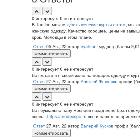
0
интересует
0
не интересует
В Tantino можно
купить женские куртки оптом
, мы к
женскую одежду. Качество хорошее, цены не завыш
срок. Молодцы в этом плане.
Ответ
05 Авг, 22
автор
eyahtoni
мудрец
(баллы
9,0
комментировать
0
интересует
0
не интересует
Вот кстати и я своей жене на подарок одежду и кур
Ответ
27 Авг, 22
автор
Алексей Федюрко
профи
(б
комментировать
0
интересует
0
не интересует
Вот буквально пару месяцев назад жене брал одежд
здесь -
https://modexspb.ru
все и нашел по приемлем
Ответ
27 Авг, 22
автор
Валерий Кусков
профи
(бал
комментировать