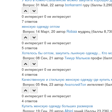
Вопрос
31 Май, 22
автор
borkanami
гуру
(баллы
3,29
0
интересует
0
не интересует
7
ответов
женскую одежду оптом
Вопрос
14 Март, 20
автор
Robaa
мудрец
(баллы
8,73
0
интересует
0
не интересует
5
ответов
Хотелось бы оптом, закупить льняную одежду... Кто 
Вопрос
08 Сен, 21
автор
Тимур Мальков
профи
(бал
0
интересует
0
не интересует
4
ответов
Качественную и стильную женскую одежду где купить
Вопрос
05 Фев, 23
автор
АнатолийТоп
интеллект
(ба
0
интересует
0
не интересует
4
ответов
Купить женскую одежду больших размеров
Вопрос
19 Сен, 20
автор
Albiol
гений
(баллы
23,236
)