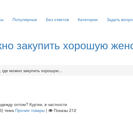
сы
Популярные
Без ответов
Категории
Задать вопро
жно закупить хорошую жен
 где можно закупить хорошую...
дежду оптом? Куртки, в частности
6
)
тема
Прочие товары
|
Показы
212