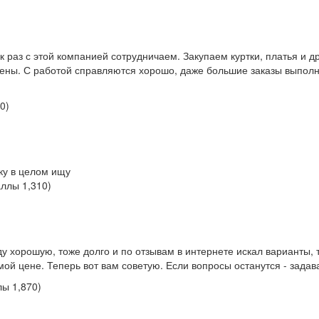
ак раз с этой компанией сотрудничаем. Закупаем куртки, платья и д
ены. С работой справляются хорошо, даже большие заказы выпол
10
)
тку в целом ищу
аллы
1,310
)
у хорошую, тоже долго и по отзывам в интернете искал варианты, т
ой цене. Теперь вот вам советую. Если вопросы останутся - задав
лы
1,870
)