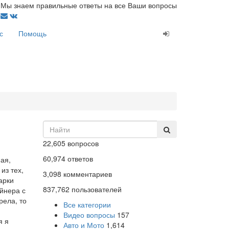
Мы знаем правильные ответы на все Ваши вопросы
с
Помощь
22,605
вопросов
60,974
ответов
мая,
из тех,
3,098
комментариев
арки
837,762
пользователей
йнера с
рела, то
Все категории
Видео вопросы
157
я я
Авто и Мото
1,614