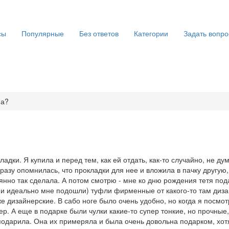
сы
Популярные
Без ответов
Категории
Задать вопро
ма?
дки. Я купила и перед тем, как ей отдать, как-то случайно, не ду
разу опомнилась, что прокладки для нее и вложила в пачку другую, 
аянно так сделала. А потом смотрю - мне ко дню рождения тетя под
они идеально мне подошли) туфли фирменные от какого-то там диза
 дизайнерские. В сабо ноге было очень удобно, но когда я посмот
р. А еще в подарке были чулки какие-то супер тонкие, но прочные,
подарила. Она их примеряла и была очень довольна подарком, хот