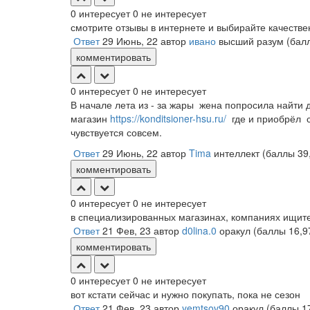
0
интересует
0
не интересует
смотрите отзывы в интернете и выбирайте качестве
Ответ
29 Июнь, 22
автор
ивано
высший разум
(бал
комментировать
0
интересует
0
не интересует
В начале лета из - за жары жена попросила найти
магазин
https://konditsioner-hsu.ru/
где и приобрёл с
чувствуется совсем.
Ответ
29 Июнь, 22
автор
Tima
интеллект
(баллы
39
комментировать
0
интересует
0
не интересует
в специализированных магазинах, компаниях ищите
Ответ
21 Фев, 23
автор
d0lina.0
оракул
(баллы
16,9
комментировать
0
интересует
0
не интересует
вот кстати сейчас и нужно покупать, пока не сезон
Ответ
21 Фев, 23
автор
yemtsov90
оракул
(баллы
1