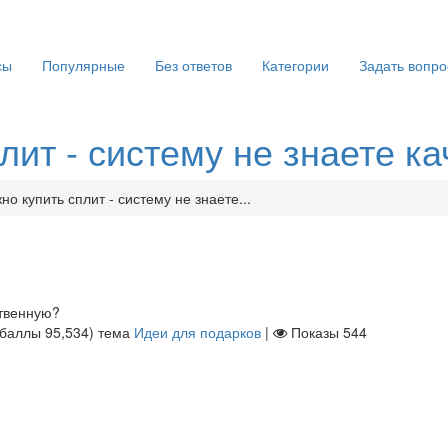
сы
Популярные
Без ответов
Категории
Задать вопро
лит - систему не знаете к
о купить сплит - систему не знаете...
ственную?
(баллы
95,534
)
тема
Идеи для подарков
|
Показы
544