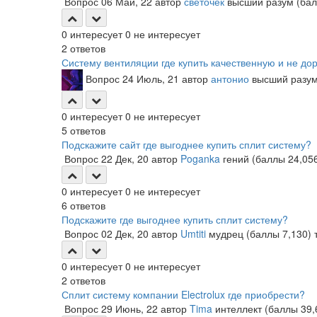
Вопрос
06 Май, 22
автор
светочек
высший разум
(ба
0
интересует
0
не интересует
2
ответов
Систему вентиляции где купить качественную и не до
Вопрос
24 Июль, 21
автор
антонио
высший разу
0
интересует
0
не интересует
5
ответов
Подскажите сайт где выгоднее купить сплит систему?
Вопрос
22 Дек, 20
автор
Poganka
гений
(баллы
24,05
0
интересует
0
не интересует
6
ответов
Подскажите где выгоднее купить сплит систему?
Вопрос
02 Дек, 20
автор
Umtiti
мудрец
(баллы
7,130
)
0
интересует
0
не интересует
2
ответов
Сплит систему компании Electrolux где приобрести?
Вопрос
29 Июнь, 22
автор
Tima
интеллект
(баллы
39,