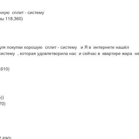
нную сплит - систему
лы
118,360
)
 для покупки хорошую сплит - систему и Я в интернете нашёл
истему , которая удовлетворила нас и сейчас в квартире жара н
,610
)
))
70
)
7,690
)