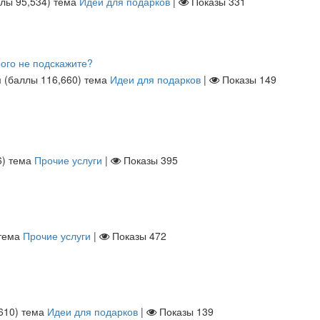
ллы
95,534
)
тема
Идеи для подарков
|
Показы
331
рого не подскажите?
м
(баллы
116,660
)
тема
Идеи для подарков
|
Показы
149
6
)
тема
Прочие услуги
|
Показы
395
тема
Прочие услуги
|
Показы
472
610
)
тема
Идеи для подарков
|
Показы
139