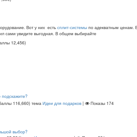
орудование. Вот у них есть
сплит-системы
по адекватным ценам. 
рил сами увидите выгодная. В общем выбирайте
баллы
12,456
)
е подскажите?
баллы
116,660
)
тема
Идеи для подарков
|
Показы
174
ольшой выбор?