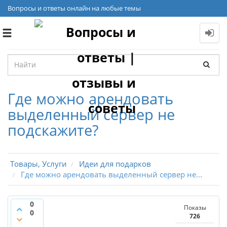
Вопросы и ответы онлайн на любые темы
Toggle
navigation
Где можно арендовать
выделенный сервер не
подскажите?
Товары, Услуги
Идеи для подарков
Где можно арендовать выделенный сервер не...
0
Показы
0
726