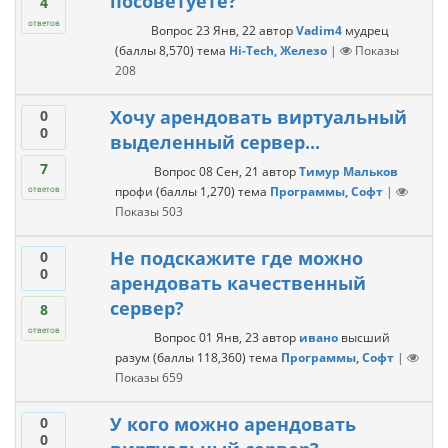
посоветуете?
4
ответов
Вопрос
23 Янв, 22
автор
Vadim4
мудрец
(баллы
8,570
)
тема
Hi-Tech, Железо
|
Показы
208
Хочу арендовать виртуальный
0
0
выделенный сервер...
7
Вопрос
08 Сен, 21
автор
Тимур Мальков
профи
(баллы
1,270
)
тема
Программы, Софт
|
ответов
Показы
503
Не подскажите где можно
0
0
арендовать качественный
сервер?
8
ответов
Вопрос
01 Янв, 23
автор
ивано
высший
разум
(баллы
118,360
)
тема
Программы, Софт
|
Показы
659
У кого можно арендовать
0
0