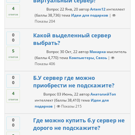
виртуальный сервер?
4
Вопрос
22 Янв, 20
автор
Artem12
интеллект
(баллы
38,736
)
тема
Идеи для подарков
|
ответов
Показы
204
Какой выделенный сервер
0
0
выбрать?
5
Вопрос
30 Окт, 22
автор
Макарка
мыслитель
(баллы
4,770
)
тема
Компьютеры, Связь
|
ответов
Показы
406
Б.У сервер где можно
0
0
приобрести не подскажите?
4
Вопрос
03 Июнь, 22
автор
АнатолийТоп
интеллект
(баллы
38,410
)
тема
Идеи для
ответов
подарков
|
Показы
215
Где можно купить б.у сервер не
0
0
дорого не подскажите?