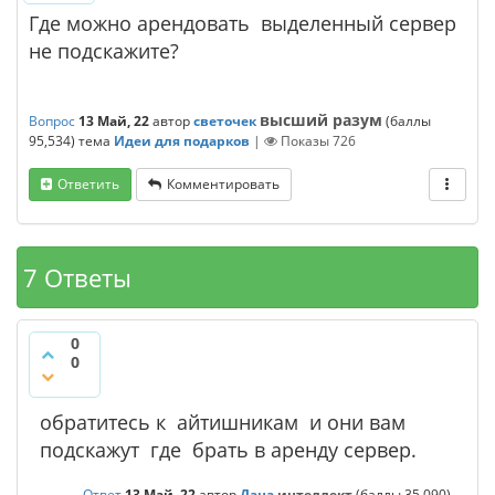
Где можно арендовать выделенный сервер
не подскажите?
высший разум
Вопрос
13 Май, 22
автор
светочек
(баллы
95,534
)
тема
Идеи для подарков
|
Показы
726
Ответить
Комментировать
7 Ответы
0
0
обратитесь к айтишникам и они вам
подскажут где брать в аренду сервер.
Ответ
13 Май, 22
автор
Дана
интеллект
(баллы
35,090
)