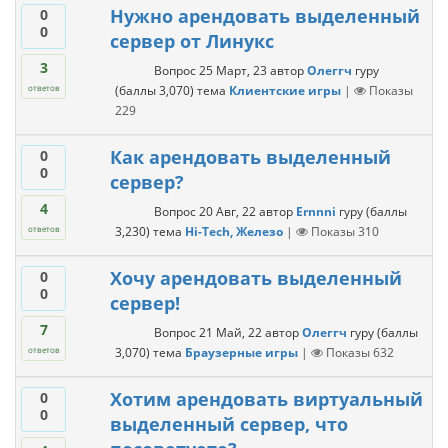
Нужно арендовать выделенный
0
0
сервер от Линукс
3
Вопрос
25 Март, 23
автор
Олеггч
гуру
(баллы
3,070
)
тема
Клиентские игры
|
Показы
ответов
229
Как арендовать выделенный
0
0
сервер?
4
Вопрос
20 Авг, 22
автор
Ernnni
гуру
(баллы
3,230
)
тема
Hi-Tech, Железо
|
Показы
310
ответов
Хочу арендовать выделенный
0
0
сервер!
7
Вопрос
21 Май, 22
автор
Олеггч
гуру
(баллы
3,070
)
тема
Браузерные игры
|
Показы
632
ответов
Хотим арендовать виртуальный
0
0
выделенный сервер, что