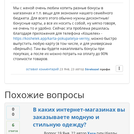
Мы с женой очень любим копить разные бонусы в
магазинах и т.п. вещи для экономии нашего семейного
бюджета. Для всего этого обычно нужны дисконтные/
бонусные карты, а все их носить с собой, ну мягко говоря,
не очень то и удобно. Сейчас эта проблема решилась
благодаря приложения для телефона «Кошелек» -
https://koshelek.app/karta-pokupatelya-verniy
, можно быстро
выпустить любую карту (в том числе, и для универсама
«Верный»). Там вы будете накапливать бонусы при
покупках, а после их можно потрать на оплату до 90%
стоимости товаров.
оставил комментарий
23 Янв, 23
автор
Strekozel
профи
Похожие вопросы
В каких интернет-магазинах вы
0
0
заказываете модную и
стильную одежду?
6
ответов
Вопрос
19 Янв, 22
автор
Xaza
гуру
(баллы