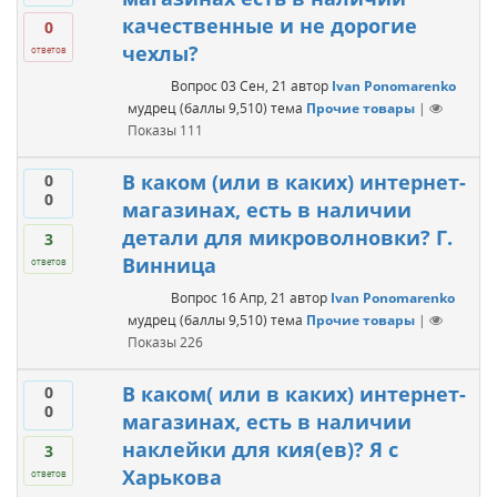
качественные и не дорогие
0
чехлы?
ответов
Вопрос
03 Сен, 21
автор
Ivan Ponomarenko
мудрец
(баллы
9,510
)
тема
Прочие товары
|
Показы
111
В каком (или в каких) интернет-
0
0
магазинах, есть в наличии
детали для микроволновки? Г.
3
Винница
ответов
Вопрос
16 Апр, 21
автор
Ivan Ponomarenko
мудрец
(баллы
9,510
)
тема
Прочие товары
|
Показы
226
В каком( или в каких) интернет-
0
0
магазинах, есть в наличии
наклейки для кия(ев)? Я с
3
Харькова
ответов