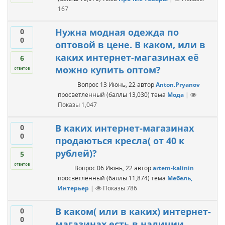
167
Нужна модная одежда по
0
0
оптовой в цене. В каком, или в
каких интернет-магазинах её
6
можно купить оптом?
ответов
Вопрос
13 Июнь, 22
автор
Anton.Pryanov
просветленный
(баллы
13,030
)
тема
Мода
|
Показы
1,047
В каких интернет-магазинах
0
0
продаються кресла( от 40 к
рублей)?
5
ответов
Вопрос
06 Июнь, 22
автор
artem-kalinin
просветленный
(баллы
11,874
)
тема
Мебель,
Интерьер
|
Показы
786
В каком( или в каких) интернет-
0
0
магазинах есть в наличии