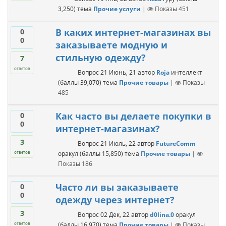
3,250
)
тема
Прочие услуги
|
Показы
451
В каких интернет-магазинах вы
0
0
заказываете модную и
стильную одежду?
7
ответов
Вопрос
21 Июнь, 21
автор
Roja
интеллект
(баллы
39,070
)
тема
Прочие товары
|
Показы
485
Как часто вы делаете покупки в
0
0
интернет-магазинах?
3
Вопрос
21 Июль, 22
автор
FutureComm
оракул
(баллы
15,850
)
тема
Прочие товары
|
ответов
Показы
186
Часто ли вы заказываете
0
0
одежду через интернет?
3
Вопрос
02 Дек, 22
автор
d0lina.0
оракул
(баллы
16,970
)
тема
Прочие товары
|
Показы
ответов