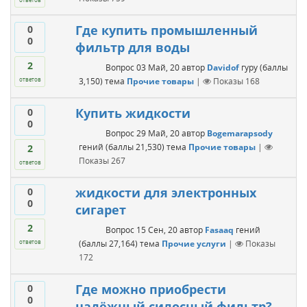
Где купить промышленный
0
0
фильтр для воды
2
Вопрос
03 Май, 20
автор
Davidof
гуру
(баллы
3,150
)
тема
Прочие товары
|
Показы
168
ответов
Купить жидкости
0
0
Вопрос
29 Май, 20
автор
Bogemarapsody
гений
(баллы
21,530
)
тема
Прочие товары
|
2
Показы
267
ответов
жидкости для электронных
0
0
сигарет
2
Вопрос
15 Сен, 20
автор
Fasaaq
гений
(баллы
27,164
)
тема
Прочие услуги
|
Показы
ответов
172
Где можно приобрести
0
0
надёжный силосный фильтр?