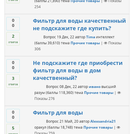
(баллы
21,890
)
тема
Прочие товары
|
Показы
254
Фильтр для воды качественный
0
0
не подскажите где купить?
2
Вопрос
19 Дек, 22
автор
Tima
интеллект
(баллы
39,610
)
тема
Прочие товары
|
Показы
ответов
306
Не подскажите где приобрести
0
0
фильтр для воды в дом
качественный?
3
ответов
Вопрос
08 Дек, 22
автор
ивано
высший
разум
(баллы
118,360
)
тема
Прочие товары
|
Показы
276
Фильтр для воды
0
0
Вопрос
21 Май, 20
автор
Alexsandria21
оракул
(баллы
18,748
)
тема
Прочие товары
|
5
Показы
759
ответов