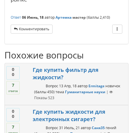
Ответ
06 Июнь, 18
автор
Артемка
мастер
(баллы
2,410
)
Комментировать
Похожие вопросы
Где купить фильтр для
0
0
жидкости?
7
Вопрос
13 Апр, 18
автор
Ermitage
новичок
(баллы
450
)
тема
Гуманитарные науки
|
ответов
Показы
523
Где купить жидкости для
0
0
электронных сигарет?
7
Вопрос
31 Июль, 21
автор
Саня35
гений
ответов