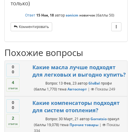
только)
Ответ
15 Ноя, 18
автор
sonicm
новичок
(баллы
50
)
Комментировать
Похожие вопросы
Какие масла лучше подходят
0
0
для легковых и выгодно купить?
4
Вопрос
13 Фев, 23
автор
GloBal
профи
(баллы
1,770
)
тема
Автоспорт
|
Показы
249
ответов
Какие компенсаторы подходят
0
0
для систем отопления?
2
Вопрос
30 Март, 21
автор
Gorratsio
оракул
(баллы
19,078
)
тема
Прочие товары
|
Показы
ответов
334