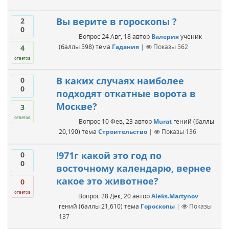
Вы верите в гороскопы ?
2
0
Вопрос
24 Авг, 18
автор
Валерия
ученик
(баллы
598
)
тема
Гадания
|
Показы
562
4
ответов
В каких случаях наиболее
0
0
подходят откатные ворота в
Москве?
3
ответов
Вопрос
10 Фев, 23
автор
Murat
гений
(баллы
20,190
)
тема
Строительство
|
Показы
136
!971г какой это год по
0
0
восточному календарю, вернее
какое это животное?
0
ответов
Вопрос
28 Дек, 20
автор
Aleks.Martynov
гений
(баллы
21,610
)
тема
Гороскопы
|
Показы
137