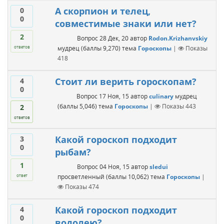
А скорпион и телец,
0
0
совместимые знаки или нет?
2
Вопрос
28 Дек, 20
автор
Rodon.Krizhanvskiy
мудрец
(баллы
9,270
)
тема
Гороскопы
|
Показы
ответов
418
Стоит ли верить гороскопам?
4
0
Вопрос
17 Ноя, 15
автор
culinary
мудрец
(баллы
5,046
)
тема
Гороскопы
|
Показы
443
2
ответов
Какой гороскоп подходит
3
0
рыбам?
1
Вопрос
04 Ноя, 15
автор
sledui
просветленный
(баллы
10,062
)
тема
Гороскопы
|
ответ
Показы
474
Какой гороскоп подходит
4
0
водолею?