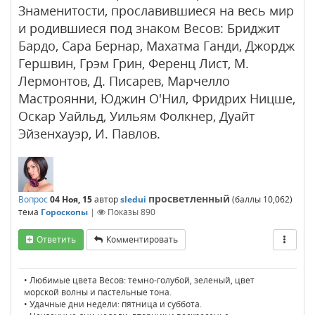
Знаменитости, прославившиеся на весь мир
и родившиеся под знаком Весов: Бриджит
Бардо, Сара Бернар, Махатма Ганди, Джордж
Гершвин, Грэм Грин, Ференц Лист, М.
Лермонтов, Д. Писарев, Марчелло
Мастроянни, Юджин О'Нил, Фридрих Ницше,
Оскар Уайльд, Уильям Фолкнер, Дуайт
Эйзенхауэр, И. Павлов.
просветленный
Вопрос
04 Ноя, 15
автор
sledui
(баллы
10,062
)
тема
Гороскопы
|
Показы
890
Ответить
Комментировать
• Любимые цвета Весов: темно-голубой, зеленый, цвет
морской волны и пастельные тона.
• Удачные дни недели: пятница и суббота.