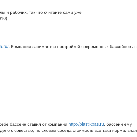
ы и рабочих, так что считайте сами уже
610
)
a.ru/
. Компания занимается постройкой современных бассейнов л
)
 себе бассейн ставил от компании
http://plastikbas.ru
, бассейн ему
 дело с совестью, по словам соседа стоимость все таки нормальна