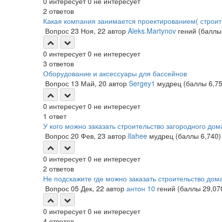
0
интересует
0
не интересует
2
ответов
Какая компания занимается проектированием( строит
Вопрос
23 Ноя, 22
автор
Aleks.Martynov
гений
(балл
0
интересует
0
не интересует
3
ответов
Оборудование и аксессуары для бассейнов
Вопрос
13 Май, 20
автор
Sergey1
мудрец
(баллы
6,7
0
интересует
0
не интересует
1
ответ
У кого можно заказать строительство загородного дом
Вопрос
20 Фев, 23
автор
Ilahee
мудрец
(баллы
6,740
)
0
интересует
0
не интересует
2
ответов
Не подскажите где можно заказать строительство дом
Вопрос
05 Дек, 22
автор
антон 10
гений
(баллы
29,07
0
интересует
0
не интересует
4
ответов