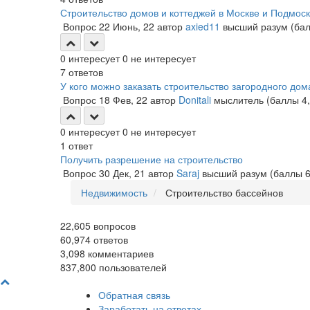
Строительство домов и коттеджей в Москве и Подмос
Вопрос
22 Июнь, 22
автор
axied11
высший разум
(ба
0
интересует
0
не интересует
7
ответов
У кого можно заказать строительство загородного дом
Вопрос
18 Фев, 22
автор
Donitali
мыслитель
(баллы
4
0
интересует
0
не интересует
1
ответ
Получить разрешение на строительство
Вопрос
30 Дек, 21
автор
Saraj
высший разум
(баллы
Недвижимость
Строительство бассейнов
22,605
вопросов
60,974
ответов
3,098
комментариев
837,800
пользователей
Обратная связь
Заработать на ответах