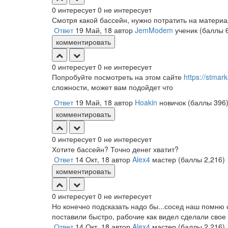
0
интересует
0
не интересует
Смотря какой бассейн, нужно потратить на материал
Ответ
19 Май, 18
автор
JemModem
ученик
(баллы
комментировать
0
интересует
0
не интересует
Попробуйте посмотреть на этом сайте
https://stmark
сложности, может вам подойдет что
Ответ
19 Май, 18
автор
Hoakin
новичок
(баллы
396
комментировать
0
интересует
0
не интересует
Хотите бассейн? Точно денег хватит?
Ответ
14 Окт, 18
автор
Alex4
мастер
(баллы
2,216
)
комментировать
0
интересует
0
не интересует
Но конечно подсказать надо бы...сосед наш помню
поставили быстро, рабочие как видел сделали свое
Ответ
14 Окт, 18
автор
Alex4
мастер
(баллы
2,216
)