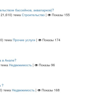
ельством бассейнов, аквапарков)?
ы
21,610
)
тема
Строительство
|
Показы
155
50
)
тема
Прочие услуги
|
Показы
174
а в Анапе?
тема
Недвижимость
|
Показы
96
а ?
0
)
тема
Недвижимость
|
Показы
168