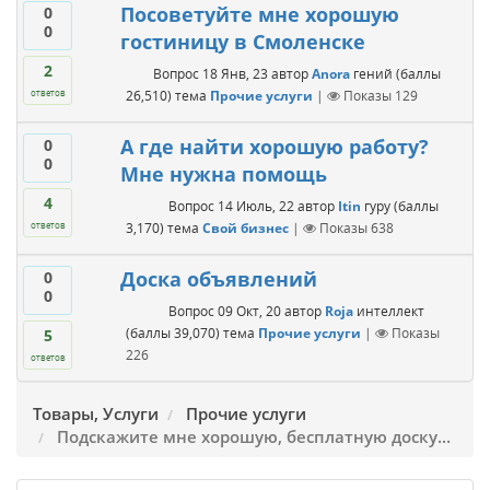
Посоветуйте мне хорошую
0
0
гостиницу в Смоленске
2
Вопрос
18 Янв, 23
автор
Anora
гений
(баллы
26,510
)
тема
Прочие услуги
|
Показы
129
ответов
А где найти хорошую работу?
0
0
Мне нужна помощь
4
Вопрос
14 Июль, 22
автор
Itin
гуру
(баллы
3,170
)
тема
Свой бизнес
|
Показы
638
ответов
Доска объявлений
0
0
Вопрос
09 Окт, 20
автор
Roja
интеллект
(баллы
39,070
)
тема
Прочие услуги
|
Показы
5
226
ответов
Товары, Услуги
Прочие услуги
Подскажите мне хорошую, бесплатную доску...