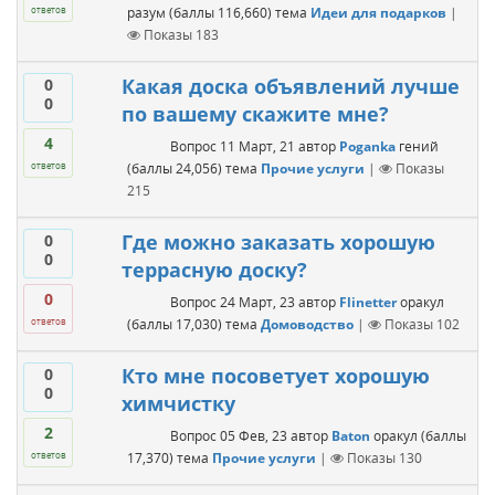
разум
(баллы
116,660
)
тема
Идеи для подарков
|
ответов
Показы
183
Какая доска объявлений лучше
0
0
по вашему скажите мне?
4
Вопрос
11 Март, 21
автор
Poganka
гений
(баллы
24,056
)
тема
Прочие услуги
|
Показы
ответов
215
Где можно заказать хорошую
0
0
террасную доску?
0
Вопрос
24 Март, 23
автор
Flinetter
оракул
(баллы
17,030
)
тема
Домоводство
|
Показы
102
ответов
Кто мне посоветует хорошую
0
0
химчистку
2
Вопрос
05 Фев, 23
автор
Baton
оракул
(баллы
17,370
)
тема
Прочие услуги
|
Показы
130
ответов