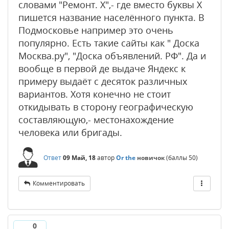
словами "Ремонт. Х",- где вместо буквы Х
пишется название населённого пункта. В
Подмосковье например это очень
популярно. Есть такие сайты как " Доска
Москва.ру", "Доска объявлений. РФ". Да и
вообще в первой де выдаче Яндекс к
примеру выдаёт с десяток различных
вариантов. Хотя конечно не стоит
откидывать в сторону географическую
составляющую,- местонахождение
человека или бригады.
Ответ
09 Май, 18
автор
Or the
новичок
(баллы
50
)
Комментировать
0