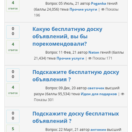
4
Вопрос
05 Июль, 21
автор
Poganka
гений
(баллы
24,056
)
тема
Прочие услуги
|
Показы
ответов
196
Какую бесплатную доску
0
0
объявлений, вы бы
порекомендовали?
4
ответов
Вопрос
11 Фев, 21
автор
Naton
гений
(баллы
21,434
)
тема
Прочие услуги
|
Показы
171
Подскажите бесплатную доску
0
0
объявления ?
4
Вопрос
09 Дек, 20
автор
светочек
высший
разум
(баллы
95,534
)
тема
Идеи для подарков
|
ответов
Показы
301
Подскажите доску бесплатных
0
0
объявлений ?
5
Вопрос
22 Март, 21
автор
антонио
высший