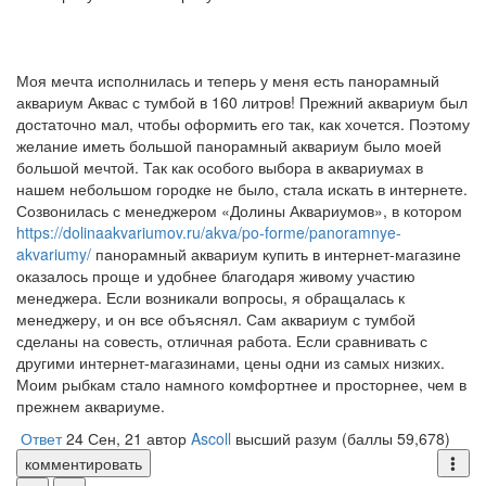
Моя мечта исполнилась и теперь у меня есть панорамный
аквариум Аквас с тумбой в 160 литров! Прежний аквариум был
достаточно мал, чтобы оформить его так, как хочется. Поэтому
желание иметь большой панорамный аквариум было моей
большой мечтой. Так как особого выбора в аквариумах в
нашем небольшом городке не было, стала искать в интернете.
Созвонилась с менеджером «Долины Аквариумов», в котором
https://dolinaakvariumov.ru/akva/po-forme/panoramnye-
akvariumy/
панорамный аквариум купить в интернет-магазине
оказалось проще и удобнее благодаря живому участию
менеджера. Если возникали вопросы, я обращалась к
менеджеру, и он все объяснял. Сам аквариум с тумбой
сделаны на совесть, отличная работа. Если сравнивать с
другими интернет-магазинами, цены одни из самых низких.
Моим рыбкам стало намного комфортнее и просторнее, чем в
прежнем аквариуме.
Ответ
24 Сен, 21
автор
Ascoll
высший разум
(баллы
59,678
)
комментировать