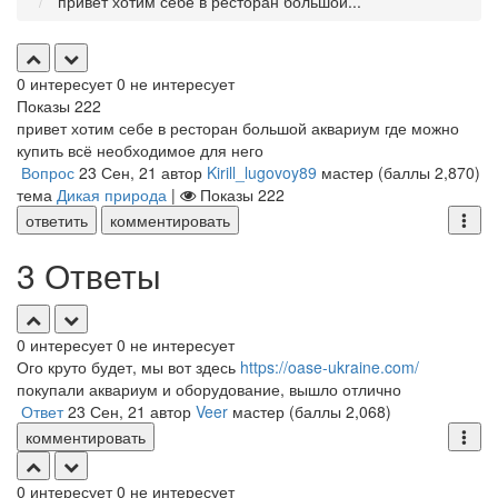
привет хотим себе в ресторан большой...
0
интересует
0
не интересует
Показы
222
привет хотим себе в ресторан большой аквариум где можно
купить всё необходимое для него
Вопрос
23 Сен, 21
автор
Kirill_lugovoy89
мастер
(баллы
2,870
)
тема
Дикая природа
|
Показы
222
ответить
комментировать
3 Ответы
0
интересует
0
не интересует
Ого круто будет, мы вот здесь
https://oase-ukraine.com/
покупали аквариум и оборудование, вышло отлично
Ответ
23 Сен, 21
автор
Veer
мастер
(баллы
2,068
)
комментировать
0
интересует
0
не интересует