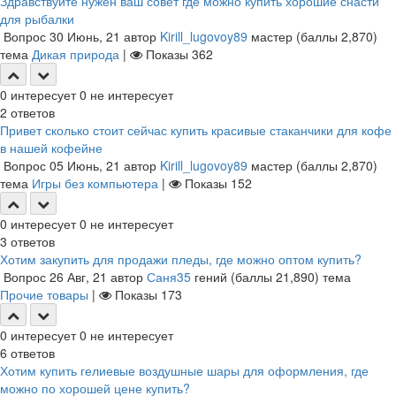
Здравствуйте нужен ваш совет где можно купить хорошие снасти
для рыбалки
Вопрос
30 Июнь, 21
автор
Kirill_lugovoy89
мастер
(баллы
2,870
)
тема
Дикая природа
|
Показы
362
0
интересует
0
не интересует
2
ответов
Привет сколько стоит сейчас купить красивые стаканчики для кофе
в нашей кофейне
Вопрос
05 Июнь, 21
автор
Kirill_lugovoy89
мастер
(баллы
2,870
)
тема
Игры без компьютера
|
Показы
152
0
интересует
0
не интересует
3
ответов
Хотим закупить для продажи пледы, где можно оптом купить?
Вопрос
26 Авг, 21
автор
Саня35
гений
(баллы
21,890
)
тема
Прочие товары
|
Показы
173
0
интересует
0
не интересует
6
ответов
Хотим купить гелиевые воздушные шары для оформления, где
можно по хорошей цене купить?