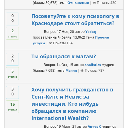
(баллы
59,678
)
тема
Отношения
|
Показы
430
Посоветуйте к кому психологу в
0
0
Краснодаре стоит обратиться?
2
Вопрос
17 Ноя, 20
автор
Yedaq
просветленный
(баллы
13,062
)
тема
Прочие
ответов
услуги
|
Показы
134
Ты обращался к магам?
2
0
Вопрос
14 Окт, 15
автор
analistics
мудрец
(баллы
7,698
)
тема
Магия
|
Показы
787
5
ответов
Хочу получить гражданство в
3
0
Сент-Китс и Невис за
инвестиции. Кто нибудь
15
обращался в компанию
ответов
International Wealth?
Вопрос
19 Март, 21
автор
АртурК
новичок