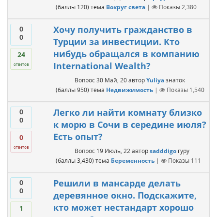
(баллы
120
)
тема
Вокруг света
|
Показы
2,380
Хочу получить гражданство в
0
0
Турции за инвестиции. Кто
нибудь обращался в компанию
24
International Wealth?
ответов
Вопрос
30 Май, 20
автор
Yuliya
знаток
(баллы
950
)
тема
Недвижимость
|
Показы
1,540
Легко ли найти комнату близко
0
0
к морю в Сочи в середине июля?
Есть опыт?
0
ответов
Вопрос
19 Июль, 22
автор
sadddigo
гуру
(баллы
3,430
)
тема
Беременность
|
Показы
111
Решили в мансарде делать
0
0
деревянное окно. Подскажите,
кто может нестандарт хорошо
1