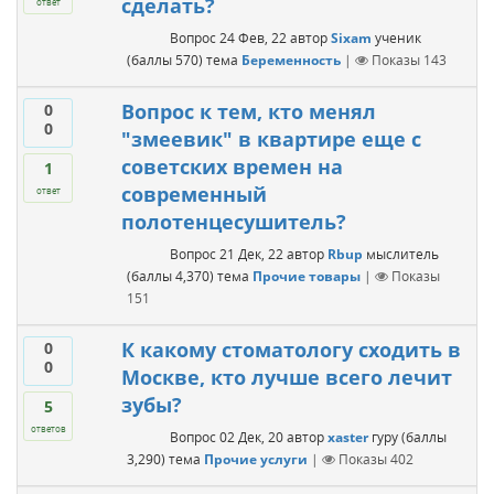
сделать?
ответ
Вопрос
24 Фев, 22
автор
Sixam
ученик
(баллы
570
)
тема
Беременность
|
Показы
143
Вопрос к тем, кто менял
0
0
"змеевик" в квартире еще с
советских времен на
1
современный
ответ
полотенцесушитель?
Вопрос
21 Дек, 22
автор
Rbup
мыслитель
(баллы
4,370
)
тема
Прочие товары
|
Показы
151
К какому стоматологу сходить в
0
0
Москве, кто лучше всего лечит
зубы?
5
ответов
Вопрос
02 Дек, 20
автор
xaster
гуру
(баллы
3,290
)
тема
Прочие услуги
|
Показы
402