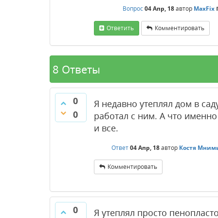
Вопрос
04 Апр, 18
автор
MaxFix
Ответить
Комментировать
8 Ответы
0
Я недавно утеплял дом в сад
0
работал с ним. А что именн
и все.
Ответ
04 Апр, 18
автор
Костя Мним
Комментировать
0
Я утеплял просто пенопласт