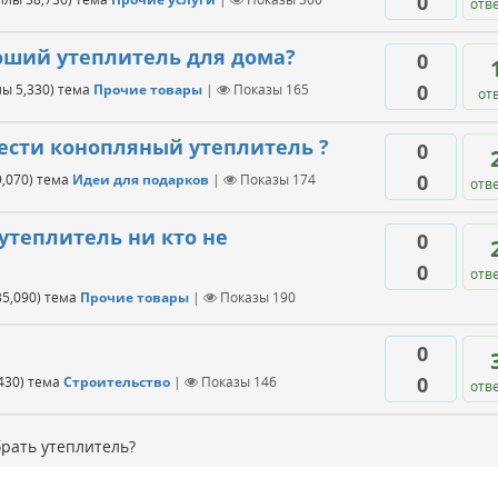
0
отв
оший утеплитель для дома?
0
0
лы
5,330
)
тема
Прочие товары
|
Показы
165
от
ести конопляный утеплитель ?
0
0
9,070
)
тема
Идеи для подарков
|
Показы
174
отв
утеплитель ни кто не
0
0
отв
35,090
)
тема
Прочие товары
|
Показы
190
0
0
430
)
тема
Строительство
|
Показы
146
отв
рать утеплитель?