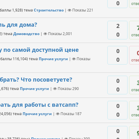
0
отв
(баллы
1,928
)
тема
Строительство
|
Показы
221
ль для дома?
2
0
2
)
тема
Домоводство
|
Показы
2,001
отв
 по самой доступной цене
0
0
(баллы
116,104
)
тема
Прочие услуги
|
Показы
отв
рать? Что посоветуете?
0
0
,676
)
тема
Прочие услуги
|
Показы
290
отв
ать для работы с ватсапп?
0
0
24,056
)
тема
Прочие услуги
|
Показы
187
отв
0
аллы
38,736
)
тема
Прочие услуги
|
Показы
300