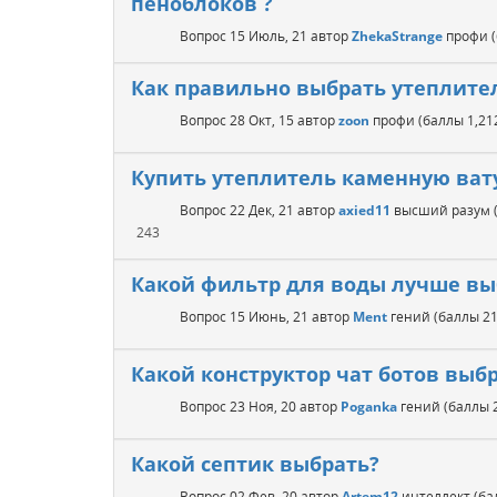
пеноблоков ?
Вопрос
15 Июль, 21
автор
ZhekaStrange
профи
Как правильно выбрать утеплите
Вопрос
28 Окт, 15
автор
zoon
профи
(баллы
1,21
Купить утеплитель каменную вату
Вопрос
22 Дек, 21
автор
axied11
высший разум
243
Какой фильтр для воды лучше выб
Вопрос
15 Июнь, 21
автор
Ment
гений
(баллы
21
Какой конструктор чат ботов выбр
Вопрос
23 Ноя, 20
автор
Poganka
гений
(баллы
Какой септик выбрать?
Вопрос
02 Фев, 20
автор
Artem12
интеллект
(б