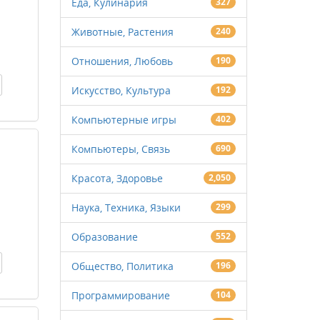
Еда, Кулинария
327
Животные, Растения
240
Отношения, Любовь
190
Искусство, Культура
192
Компьютерные игры
402
Компьютеры, Связь
690
Красота, Здоровье
2,050
Наука, Техника, Языки
299
Образование
552
Общество, Политика
196
Программирование
104