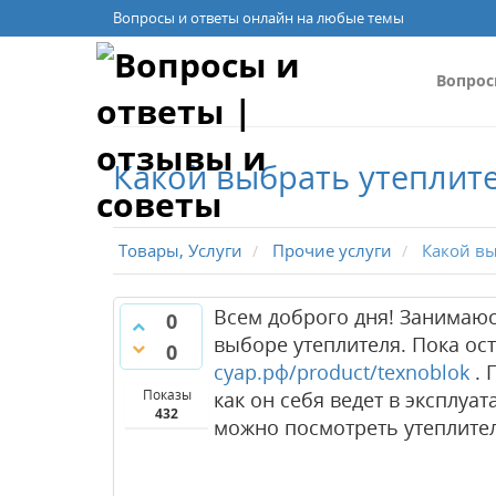
Вопросы и ответы онлайн на любые темы
Вопро
Какой выбрать утеплит
Товары, Услуги
Прочие услуги
Какой вы
Всем доброго дня! Занимаюс
0
выборе утеплителя. Пока ост
0
суар.рф/product/texnoblok
. 
Показы
как он себя ведет в эксплуа
432
можно посмотреть утеплител