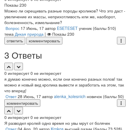
Показы
230
Можно ли скрещивать разные породы кроликов? Что это даст -
увеличение их массы, неприхотливость или же, наоборот,
болезненность, измельчание?
Вопрос
17 Июнь, 17
автор
ESETESET
ученик
(баллы
510
)
тема
Дикая природа
|
Показы
230
ответить
комментировать
3 Ответы
0
интересует
0
не интересует
я думаю конечно можно, если они конечно разных полов! так
можно и новый вид кролика вывести и заработать на этом, так
что вперед!
Ответ
28 Июнь, 17
автор
alenka_kolesnich
новичок
(баллы
50
)
комментировать
0
интересует
0
не интересует
Я разводил кролей одно время но увы мрут от болячек
Ответ
04 Апр, 20
автор
Krokos
высший разум
(баллы
73,528
)