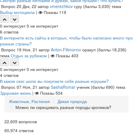
Смотрю разные питбайки и думаю, какой лучший? Что купить?
Вопрос
20 Дек, 22
автор
vmerezhkov
гуру
(баллы
3,030
)
тема
Выбор мотоцикла
|
Показы
119
0
интересует
0
не интересует
6
ответов
В интернете есть сайты в которых, чтобы было написано много про
разные страны?
Вопрос
19 Ноя, 21
автор
Anton.Filimonov
оракул
(баллы
18,236
)
тема
Отдых за рубежом
|
Показы
403
0
интересует
0
не интересует
4
ответов
В каком секс шопе вы покупаете себе разные игрушки? .
Вопрос
07 Ноя, 21
автор
SashaRomar
ученик
(баллы
690
)
тема
Здоровая жизнь
|
Показы
504
Животные, Растения
Дикая природа
Можно ли скрещивать разные породы кроликов?
22,605
вопросов
60,974
ответов