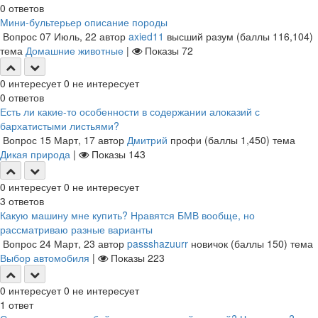
0
ответов
Мини-бультерьер описание породы
Вопрос
07 Июль, 22
автор
axied11
высший разум
(баллы
116,104
)
тема
Домашние животные
|
Показы
72
0
интересует
0
не интересует
0
ответов
Есть ли какие-то особенности в содержании алоказий с
бархатистыми листьями?
Вопрос
15 Март, 17
автор
Дмитрий
профи
(баллы
1,450
)
тема
Дикая природа
|
Показы
143
0
интересует
0
не интересует
3
ответов
Какую машину мне купить? Нравятся БМВ вообще, но
рассматриваю разные варианты
Вопрос
24 Март, 23
автор
passshazuurr
новичок
(баллы
150
)
тема
Выбор автомобиля
|
Показы
223
0
интересует
0
не интересует
1
ответ