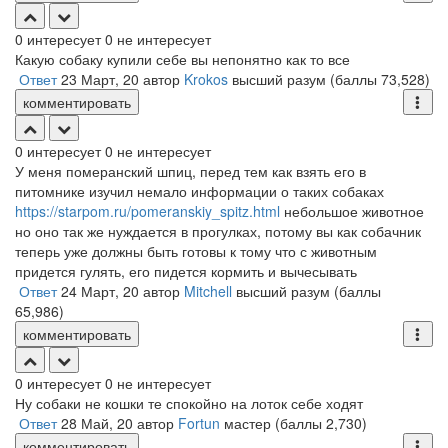
0
интересует
0
не интересует
Какую собаку купили себе вы непонятно как то все
Ответ
23 Март, 20
автор
Krokos
высший разум
(баллы
73,528
)
комментировать
0
интересует
0
не интересует
У меня померанский шпиц, перед тем как взять его в
питомнике изучил немало информации о таких собаках
https://starpom.ru/pomeranskiy_spitz.html
небольшое животное
но оно так же нуждается в прогулках, потому вы как собачник
теперь уже должны быть готовы к тому что с животным
придется гулять, его пидется кормить и вычесывать
Ответ
24 Март, 20
автор
Mitchell
высший разум
(баллы
65,986
)
комментировать
0
интересует
0
не интересует
Ну собаки не кошки те спокойно на лоток себе ходят
Ответ
28 Май, 20
автор
Fortun
мастер
(баллы
2,730
)
комментировать