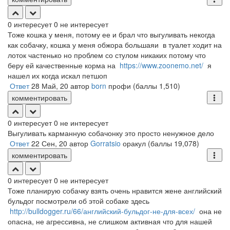
0
интересует
0
не интересует
Тоже кошка у меня, потому ее и брал что выгуливать некогда
как собачку, кошка у меня обжора большаяи в туалет ходит на
лоток частенько но проблем со стулом никаких потому что
беру ей качественные корма на
https://www.zoonemo.net/
я
нашел их когда искал петшоп
Ответ
28 Май, 20
автор
born
профи
(баллы
1,510
)
комментировать
0
интересует
0
не интересует
Выгуливать карманную собачонку это просто ненужное дело
Ответ
22 Сен, 20
автор
Gorratsio
оракул
(баллы
19,078
)
комментировать
0
интересует
0
не интересует
Тоже планирую собачку взять очень нравится жене английский
бульдог посмотрели об этой собаке здесь
http://bulldogger.ru/66/английский-бульдог-не-для-всех/
она не
опасна, не агрессивна, не слишком активная что для нашей