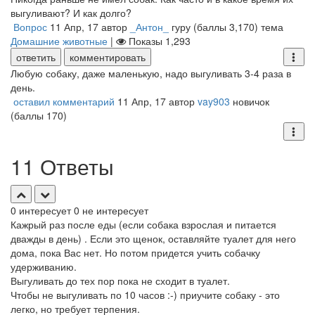
выгуливают? И как долго?
Вопрос
11 Апр, 17
автор
_Антон_
гуру
(баллы
3,170
)
тема
Домашние животные
|
Показы
1,293
ответить
комментировать
Любую собаку, даже маленькую, надо выгуливать 3-4 раза в
день.
оставил комментарий
11 Апр, 17
автор
vay903
новичок
(баллы
170
)
11 Ответы
0
интересует
0
не интересует
Кажрый раз после еды (если собака взрослая и питается
дважды в день) . Если это щенок, оставляйте туалет для него
дома, пока Вас нет. Но потом придется учить собачку
удерживанию.
Выгуливать до тех пор пока не сходит в туалет.
Чтобы не выгуливать по 10 часов :-) приучите собаку - это
легко, но требует терпения.