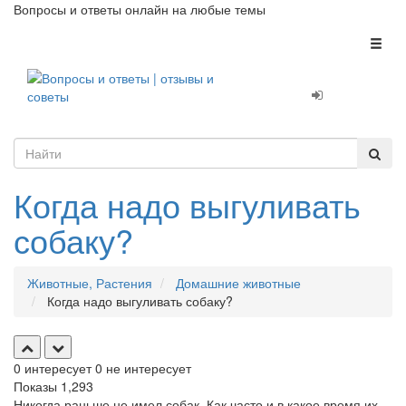
Вопросы и ответы онлайн на любые темы
Toggl
naviga
Когда надо выгуливать
собаку?
Животные, Растения
Домашние животные
Когда надо выгуливать собаку?
0
интересует
0
не интересует
Показы
1,293
Никогда раньше не имел собак. Как часто и в какое время их