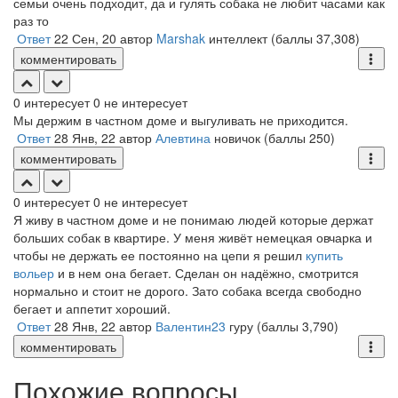
семьи очень подходит, да и гулять собака не любит часами как
раз то
Ответ
22 Сен, 20
автор
Marshak
интеллект
(баллы
37,308
)
комментировать
0
интересует
0
не интересует
Мы держим в частном доме и выгуливать не приходится.
Ответ
28 Янв, 22
автор
Алевтина
новичок
(баллы
250
)
комментировать
0
интересует
0
не интересует
Я живу в частном доме и не понимаю людей которые держат
больших собак в квартире. У меня живёт немецкая овчарка и
чтобы не держать ее постоянно на цепи я решил
купить
вольер
и в нем она бегает. Сделан он надёжно, смотрится
нормально и стоит не дорого. Зато собака всегда свободно
бегает и аппетит хороший.
Ответ
28 Янв, 22
автор
Валентин23
гуру
(баллы
3,790
)
комментировать
Похожие вопросы