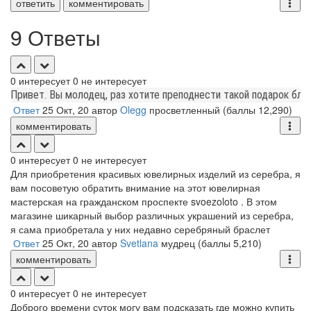
ответить
комментировать
9 Ответы
0
интересует
0
не интересует
Привет. Вы молодец, раз хотите преподнести такой подарок близ
Ответ
25 Окт, 20
автор
Olegg
просветленный
(баллы
12,290
)
комментировать
0
интересует
0
не интересует
Для приобретения красивых ювелирных изделий из серебра, я
вам посоветую обратить внимание на этот ювелирная
мастерская на гражданском проспекте svoezoloto . В этом
магазине шикарный выбор различных украшений из серебра,
я сама приобретала у них недавно серебряный браслет
Ответ
25 Окт, 20
автор
Svetlana
мудрец
(баллы
5,210
)
комментировать
0
интересует
0
не интересует
Доброго времени суток могу вам подсказать где можно купить