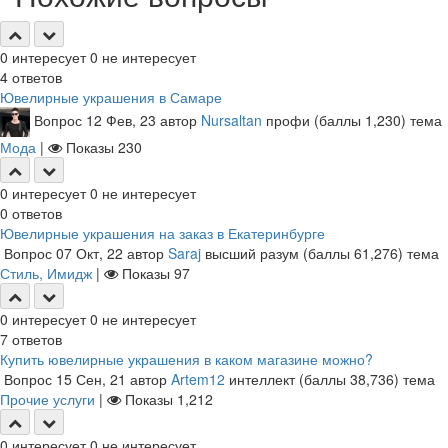
0
интересует
0
не интересует
4
ответов
Ювелирные украшения в Самаре
Вопрос
12 Фев, 23
автор
Nursaltan
профи
(баллы
1,230
)
тема
Мода
|
Показы
230
0
интересует
0
не интересует
0
ответов
Ювелирные украшения на заказ в Екатеринбурге
Вопрос
07 Окт, 22
автор
Saraj
высший разум
(баллы
61,276
)
тема
Стиль, Имидж
|
Показы
97
0
интересует
0
не интересует
7
ответов
Купить ювелирные украшения в каком магазине можно?
Вопрос
15 Сен, 21
автор
Artem12
интеллект
(баллы
38,736
)
тема
Прочие услуги
|
Показы
1,212
0
интересует
0
не интересует