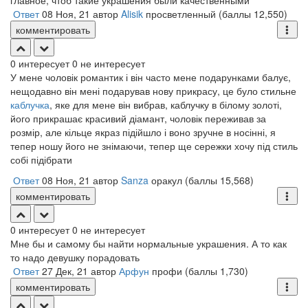
главное, чтоб такие украшения были качественными
Ответ
08 Ноя, 21
автор
Alisik
просветленный
(баллы
12,550
)
комментировать
0
интересует
0
не интересует
У мене чоловік романтик і він часто мене подарунками балує,
нещодавно він мені подарував нову прикрасу, це було стильне
каблучка
, яке для мене він вибрав, каблучку в білому золоті,
його прикрашає красивий діамант, чоловік переживав за
розмір, але кільце якраз підійшло і воно зручне в носінні, я
тепер ношу його не знімаючи, тепер ще сережки хочу під стиль
собі підібрати
Ответ
08 Ноя, 21
автор
Sanza
оракул
(баллы
15,568
)
комментировать
0
интересует
0
не интересует
Мне бы и самому бы найти нормальные украшения. А то как
то надо девушку порадовать
Ответ
27 Дек, 21
автор
Арфун
профи
(баллы
1,730
)
комментировать