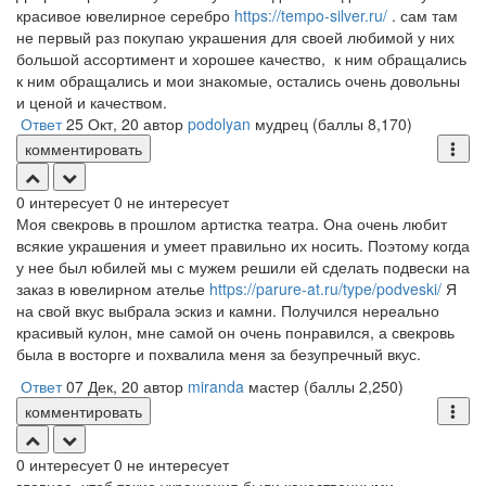
красивое ювелирное серебро
https://tempo-silver.ru/
. сам там
не первый раз покупаю украшения для своей любимой у них
большой ассортимент и хорошее качество, к ним обращались
к ним обращались и мои знакомые, остались очень довольны
и ценой и качеством.
Ответ
25 Окт, 20
автор
podolyan
мудрец
(баллы
8,170
)
комментировать
0
интересует
0
не интересует
Моя свекровь в прошлом артистка театра. Она очень любит
всякие украшения и умеет правильно их носить. Поэтому когда
у нее был юбилей мы с мужем решили ей сделать подвески на
заказ в ювелирном ателье
https://parure-at.ru/type/podveski/
Я
на свой вкус выбрала эскиз и камни. Получился нереально
красивый кулон, мне самой он очень понравился, а свекровь
была в восторге и похвалила меня за безупречный вкус.
Ответ
07 Дек, 20
автор
miranda
мастер
(баллы
2,250
)
комментировать
0
интересует
0
не интересует