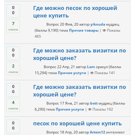
Где можно песок по хорошей
0
0
цене купить
7
Вопрос
20 Фев, 20
автор
yiknuda
мудрец
(баллы
9,190
)
тема
Прочие товары
|
Показы
ответов
465
Где можно заказать визитки по
0
0
хорошей цене?
2
Вопрос
22 Апр, 21
автор
Lam
оракул
(баллы
15,294
)
тема
Прочие услуги
|
Показы
141
ответов
Где можно заказать визитки по
0
0
хорошей цене?
4
Вопрос
17 Янв, 21
автор
bott
мудрец
(баллы
6,290
)
тема
Прочие услуги
|
Показы
192
ответов
песок по хорошей цене купить
0
0
Вопрос
18 Апр, 20
автор
Artem12
интеллект