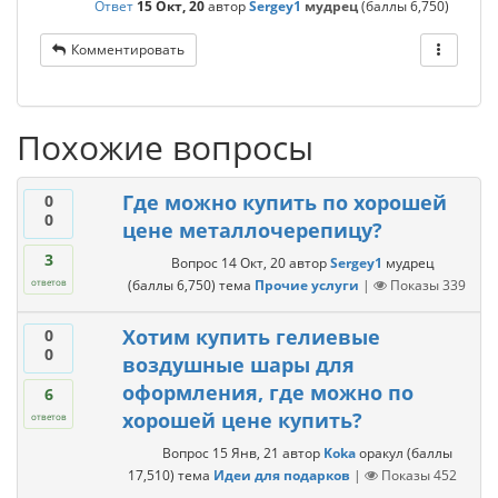
Ответ
15 Окт, 20
автор
Sergey1
мудрец
(баллы
6,750
)
Комментировать
Похожие вопросы
Где можно купить по хорошей
0
0
цене металлочерепицу?
3
Вопрос
14 Окт, 20
автор
Sergey1
мудрец
(баллы
6,750
)
тема
Прочие услуги
|
Показы
339
ответов
Хотим купить гелиевые
0
0
воздушные шары для
оформления, где можно по
6
хорошей цене купить?
ответов
Вопрос
15 Янв, 21
автор
Koka
оракул
(баллы
17,510
)
тема
Идеи для подарков
|
Показы
452