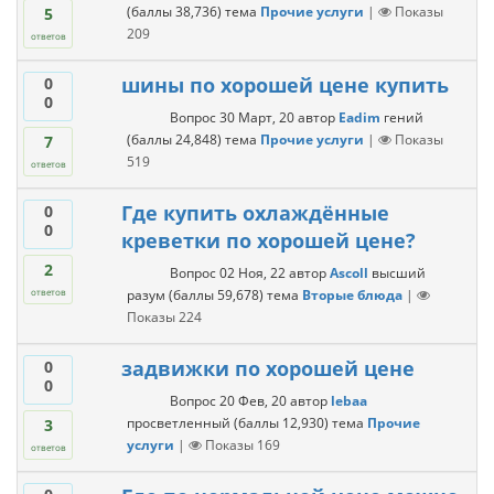
(баллы
38,736
)
тема
Прочие услуги
|
Показы
5
209
ответов
шины по хорошей цене купить
0
0
Вопрос
30 Март, 20
автор
Eadim
гений
(баллы
24,848
)
тема
Прочие услуги
|
Показы
7
519
ответов
Где купить охлаждённые
0
0
креветки по хорошей цене?
2
Вопрос
02 Ноя, 22
автор
Ascoll
высший
разум
(баллы
59,678
)
тема
Вторые блюда
|
ответов
Показы
224
задвижки по хорошей цене
0
0
Вопрос
20 Фев, 20
автор
lebaa
просветленный
(баллы
12,930
)
тема
Прочие
3
услуги
|
Показы
169
ответов