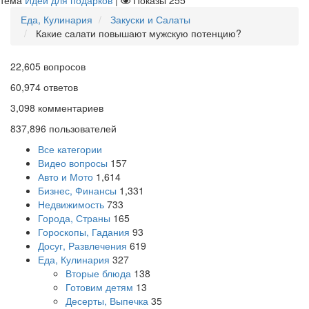
тема
Идеи для подарков
|
Показы
255
Еда, Кулинария
Закуски и Салаты
Какие салати повышают мужскую потенцию?
22,605
вопросов
60,974
ответов
3,098
комментариев
837,896
пользователей
Все категории
Видео вопросы
157
Авто и Мото
1,614
Бизнес, Финансы
1,331
Недвижимость
733
Города, Страны
165
Гороскопы, Гадания
93
Досуг, Развлечения
619
Еда, Кулинария
327
Вторые блюда
138
Готовим детям
13
Десерты, Выпечка
35