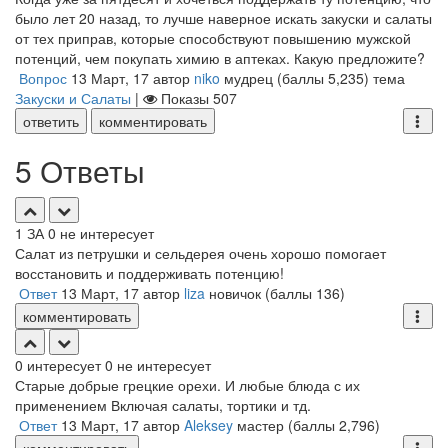
было лет 20 назад, то лучше наверное искать закуски и салаты
от тех приправ, которые способствуют повышению мужской
потенций, чем покупать химию в аптеках. Какую предложите?
Вопрос
13 Март, 17
автор
niko
мудрец
(баллы
5,235
)
тема
Закуски и Салаты
|
Показы
507
ответить
комментировать
5 Ответы
1
ЗА
0
не интересует
Салат из петрушки и сельдерея очень хорошо помогает
восстановить и поддерживать потенцию!
Ответ
13 Март, 17
автор
liza
новичок
(баллы
136
)
комментировать
0
интересует
0
не интересует
Старые добрые грецкие орехи. И любые блюда с их
применением Включая салаты, тортики и тд.
Ответ
13 Март, 17
автор
Aleksey
мастер
(баллы
2,796
)