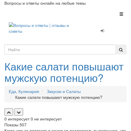
Вопросы и ответы онлайн на любые темы
Toggl
naviga
Какие салати повышают
мужскую потенцию?
Еда, Кулинария
Закуски и Салаты
Какие салати повышают мужскую потенцию?
0
интересует
0
не интересует
Показы
507
Когда уже за пятдесят и хочеться поддержать ту потенцию, что