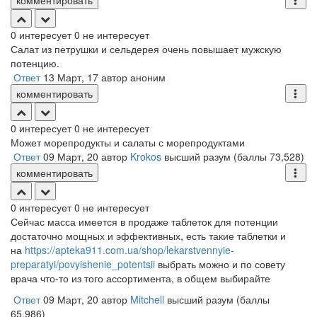
комментировать
0
интересует
0
не интересует
Салат из петрушки и сельдерея очень повышает мужскую
потенцию.
Ответ
13 Март, 17
автор
аноним
комментировать
0
интересует
0
не интересует
Может морепродукты и салаты с морепродуктами
Ответ
09 Март, 20
автор
Krokos
высший разум
(баллы
73,528
)
комментировать
0
интересует
0
не интересует
Сейчас масса имеется в продаже таблеток для потенции
достаточно мощных и эффективных, есть такие таблетки и
на
https://apteka911.com.ua/shop/lekarstvennyie-
preparatyi/povyishenie_potentsii
выбрать можно и по совету
врача что-то из того ассортимента, в общем выбирайте
Ответ
09 Март, 20
автор
Mitchell
высший разум
(баллы
65,986
)