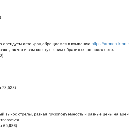
)
то арендуем авто кран,обращаемся в компанию
https://arenda-kran.r
вают,так что и вам советую к ним обратиться,не пожалеете.
0
)
ы
73,528
)
й вынос стрелы, разная грузоподъемность и разные цены на аренд
твоваться
лы
65,986
)