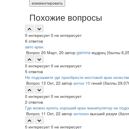
комментировать
Похожие вопросы
0
интересует
0
не интересует
6
ответов
авто кран.
Вопрос
20 Март, 20
автор
gamma
мудрец
(баллы
6,2
0
интересует
0
не интересует
5
ответов
Не подскажите где приобрести мостовой кран качест
Вопрос
13 Окт, 22
автор
антон 10
гений
(баллы
29,07
0
интересует
0
не интересует
2
ответов
Где можно купить хороший кран манипулятор не подс
Вопрос
11 Окт, 22
автор
антонио
высший разум
(бал
0
интересует
0
не интересует