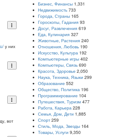
Бизнес, Финансы
1,331
Недвижимость
733
Города, Страны
165
Гороскопы, Гадания
93
Досуг, Развлечения
619
Еда, Кулинария
327
Животные, Растения
240
u/
у них
Отношения, Любовь
190
Искусство, Культура
192
Компьютерные игры
402
Компьютеры, Связь
690
Красота, Здоровье
2,050
Наука, Техника, Языки
299
Образование
552
Общество, Политика
196
Программирование
104
Путешествия, Туризм
477
Работа, Карьера
228
Семья, Дом, Дети
1,885
Спорт
259
у, вот
Стиль, Мода, Звезды
164
Товары, Услуги
9,350