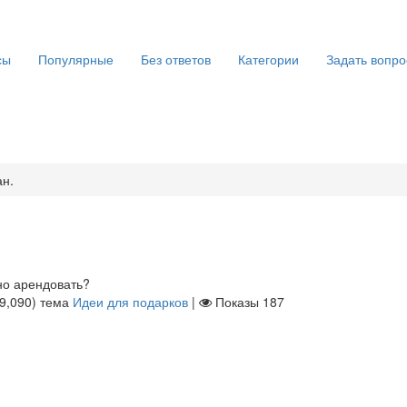
сы
Популярные
Без ответов
Категории
Задать вопро
ан.
но арендовать?
9,090
)
тема
Идеи для подарков
|
Показы
187