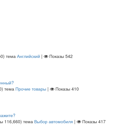
50
)
тема
Английский
|
Показы
542
венный?
0
)
тема
Прочие товары
|
Показы
410
кажите?
лы
116,660
)
тема
Выбор автомобиля
|
Показы
417