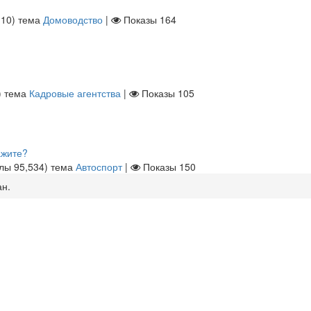
110
)
тема
Домоводство
|
Показы
164
)
тема
Кадровые агентства
|
Показы
105
ажите?
ллы
95,534
)
тема
Автоспорт
|
Показы
150
ан.