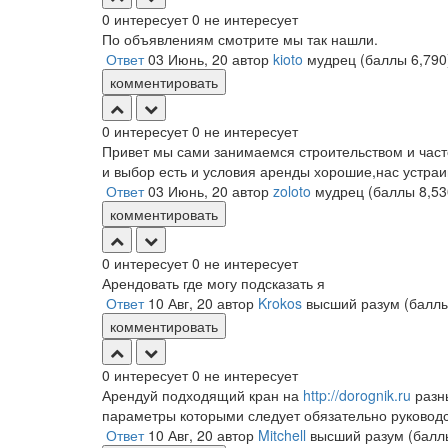
0
интересует
0
не интересует
По объявлениям смотрите мы так нашли.
Ответ
03 Июнь, 20
автор
kioto
мудрец
(баллы
6,790
комментировать
0
интересует
0
не интересует
Привет мы сами занимаемся строительством и час
и выбор есть и условия аренды хорошие,нас устраи
Ответ
03 Июнь, 20
автор
zoloto
мудрец
(баллы
8,53
комментировать
0
интересует
0
не интересует
Арендовать где могу подсказать я
Ответ
10 Авг, 20
автор
Krokos
высший разум
(балл
комментировать
0
интересует
0
не интересует
Арендуй подходящий кран на
http://dorognik.ru
разны
параметры которыми следует обязательно руководс
Ответ
10 Авг, 20
автор
Mitchell
высший разум
(бал