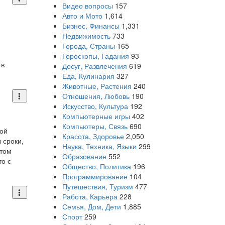
Видео вопросы
157
Авто и Мото
1,614
Бизнес, Финансы
1,331
Недвижимость
733
Города, Страны
165
Гороскопы, Гадания
93
 в
Досуг, Развлечения
619
Еда, Кулинария
327
Животные, Растения
240
Отношения, Любовь
190
Искусство, Культура
192
Компьютерные игры
402
Компьютеры, Связь
690
той
Красота, Здоровье
2,050
 сроки,
Наука, Техника, Языки
299
атом
Образование
552
то с
Общество, Политика
196
Программирование
104
Путешествия, Туризм
477
Работа, Карьера
228
Семья, Дом, Дети
1,885
Спорт
259