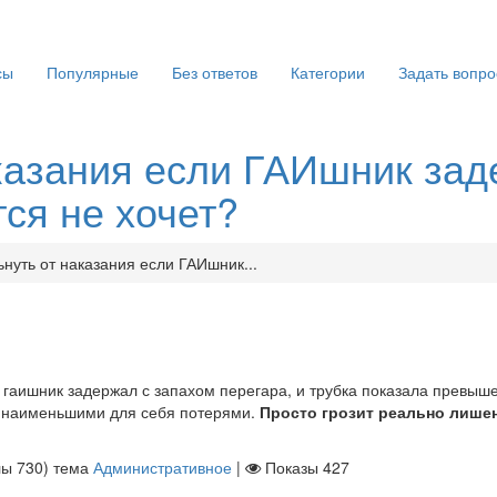
сы
Популярные
Без ответов
Категории
Задать вопро
аказания если ГАИшник зад
тся не хочет?
ьнуть от наказания если ГАИшник...
о гаишник задержал с запахом перегара, и трубка показала превыш
 с наименьшими для себя потерями.
Просто грозит реально лише
лы
730
)
тема
Административное
|
Показы
427