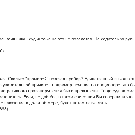
сь гаишника , судья тоже на это не поведется .Не садитесь за руль
6
)
голя. Сколько "промилей" показал прибор? Единственный выход в э
по уважительной причине - например лечение на стационаре, что бы
нистративного правонарушения были превышены. Тогда суд автом
 останетесь. Если, не дай бог, в таком состоянии Вы совершили что-
е наказание в должной мере, будет потом легче жить.
,668
)