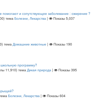
не помогают и сопутствующее заболевание : ожирение ?
00
)
тема
Болезни, Лекарства
|
Показы
5,037
0
)
тема
Домашние животные
|
Показы
190
е школьную программу?
ллы
11,910
)
тема
Дикая природа
|
Показы
395
 прыщей?
тема
Болезни, Лекарства
|
Показы
604