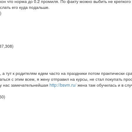
акон что норма до 0.2 промиля. По факту можно выбить не крепкого
 слать его куда подальше.
)
37,308
)
 а тут к родителям едем часто на праздники потом практически ср
ься с этим всем, я жену отправил на курсы, не стал покупать про
 у нас замечательнейшая
http://bsvm.ru/
жена там обучилась и в слу
50
)