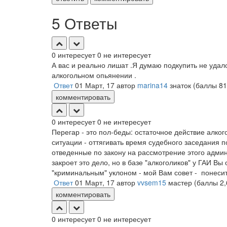
5 Ответы
0
интересует
0
не интересует
А вас и реально лишат .Я думаю подкупить не удало
алкогольном опьянении .
Ответ
01 Март, 17
автор
marina14
знаток
(баллы
81
комментировать
0
интересует
0
не интересует
Перегар - это пол-беды: остаточное действие алко
ситуации - оттягивать время судебного заседания 
отведенные по закону на рассмотрение этого адми
закроет это дело, но в базе "алкоголиков" у ГАИ Вы
"криминальным" уклоном - мой Вам совет - понесит
Ответ
01 Март, 17
автор
vvsem15
мастер
(баллы
2
комментировать
0
интересует
0
не интересует