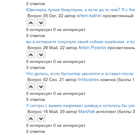
2
ответов
Ювелирка лучше бижутерии, и если да то чем? Я с Ки
Вопрос
05 Окт, 22
автор
artem-kalinin
просветленный
0
интересует
0
не интересует
0
ответов
вы в интернете покупали своей собаки ошейники, и ес
Вопрос
28 Май, 22
автор
Anton.Pryanov
просветленн
0
интересует
0
не интересует
3
ответов
Что делать, если бухгалтер уволился и оставил после
Вопрос
02 Сен, 21
автор
frmbusines
новичок
(баллы
1
0
интересует
0
не интересует
5
ответов
У сестры с мужем назревает развод и хотелось бы узн
Вопрос
16 Май, 20
автор
Marshak
интеллект
(баллы
3
0
интересует
0
не интересует
2
ответов