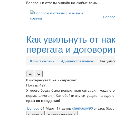
Вопросы и ответы онлайн на любые темы
Вопро
Как увильнуть от н
перегага и договори
Юрист онлайн
Административное
Как увил
0
интересует
0
не интересует
Показы
427
У моего брата была неприятная ситуация, когда ег
нормы алкоголя. Как обойти эту ситуацию на суде
прав на вождение!
Вопрос
01 Март, 17
автор
cherkasov90
знаток
(бал
ответить
комментировать