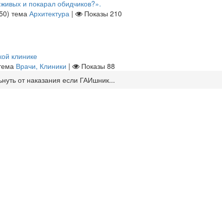
 живых и покарал обидчиков?».
50
)
тема
Архитектура
|
Показы
210
кой клинике
тема
Врачи, Клиники
|
Показы
88
ьнуть от наказания если ГАИшник...