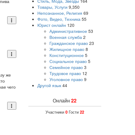
Стиль, Мода, Звезды
164
 пива
Товары, Услуги
9,350
Непознанное, Религия
69
Фото, Видео, Техника
55
Юрист онлайн
120
Административное
53
Военная служба
2
Гражданское право
23
Жилищное право
8
Конституционное
5
Социальное право
5
Семейное право
3
Трудовое право
12
азу же
Уголовное право
9
сто
Другой язык
44
чае чего
Онлайн
22
Участники
0
Гости
22