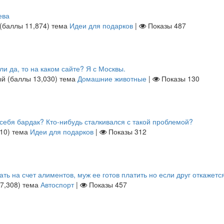
ева
(баллы
11,874
)
тема
Идеи для подарков
|
Показы
487
ли да, то на каком сайте? Я с Москвы.
ый
(баллы
13,030
)
тема
Домашние животные
|
Показы
130
 себя бардак? Кто-нибудь сталкивался с такой проблемой?
10
)
тема
Идеи для подарков
|
Показы
312
ать на счет алиментов, муж ее готов платить но если друг откажетс
7,308
)
тема
Автоспорт
|
Показы
457