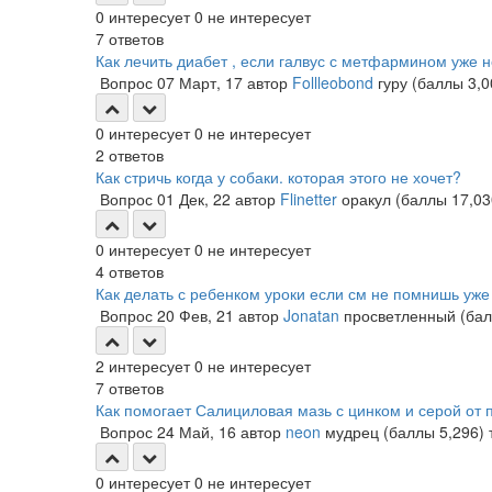
0
интересует
0
не интересует
7
ответов
Как лечить диабет , если галвус с метфармином уже 
Вопрос
07 Март, 17
автор
Follleobond
гуру
(баллы
3,0
0
интересует
0
не интересует
2
ответов
Как стричь когда у собаки. которая этого не хочет?
Вопрос
01 Дек, 22
автор
Flinetter
оракул
(баллы
17,03
0
интересует
0
не интересует
4
ответов
Как делать с ребенком уроки если см не помнишь уж
Вопрос
20 Фев, 21
автор
Jonatan
просветленный
(ба
2
интересует
0
не интересует
7
ответов
Как помогает Салициловая мазь с цинком и серой от
Вопрос
24 Май, 16
автор
neon
мудрец
(баллы
5,296
)
0
интересует
0
не интересует