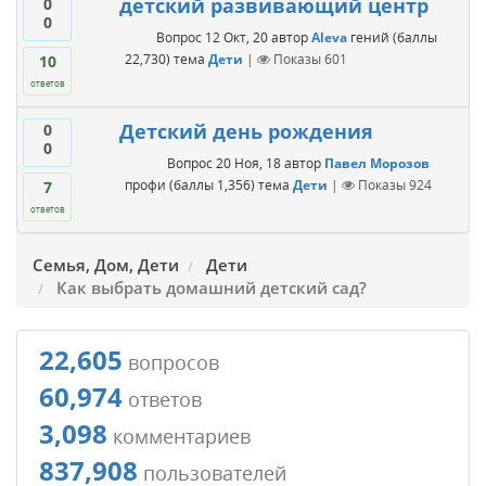
детский развивающий центр
0
0
Вопрос
12 Окт, 20
автор
Aleva
гений
(баллы
22,730
)
тема
Дети
|
Показы
601
10
ответов
Детский день рождения
0
0
Вопрос
20 Ноя, 18
автор
Павел Морозов
профи
(баллы
1,356
)
тема
Дети
|
Показы
924
7
ответов
Семья, Дом, Дети
Дети
Как выбрать домашний детский сад?
22,605
вопросов
60,974
ответов
3,098
комментариев
837,908
пользователей