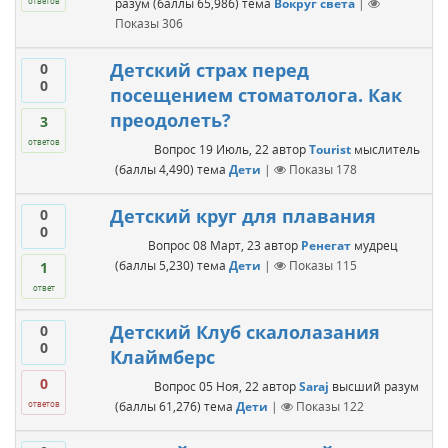
разум
(баллы
65,986
)
тема
Вокруг света
|
ответов
Показы
306
Детский страх перед
0
0
посещением стоматолога. Как
преодолеть?
3
ответов
Вопрос
19 Июль, 22
автор
Tourist
мыслитель
(баллы
4,490
)
тема
Дети
|
Показы
178
Детский круг для плавания
0
0
Вопрос
08 Март, 23
автор
Ренегат
мудрец
(баллы
5,230
)
тема
Дети
|
Показы
115
1
ответ
Детский Клуб скалолазания
0
0
Клаймберс
0
Вопрос
05 Ноя, 22
автор
Saraj
высший разум
(баллы
61,276
)
тема
Дети
|
Показы
122
ответов