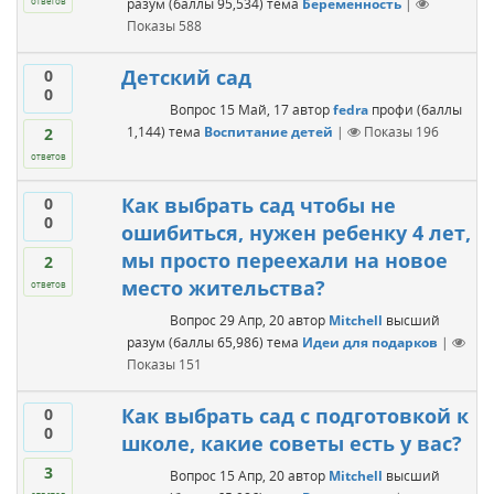
разум
(баллы
95,534
)
тема
Беременность
|
ответов
Показы
588
Детский сад
0
0
Вопрос
15 Май, 17
автор
fedra
профи
(баллы
1,144
)
тема
Воспитание детей
|
Показы
196
2
ответов
Как выбрать сад чтобы не
0
0
ошибиться, нужен ребенку 4 лет,
мы просто переехали на новое
2
место жительства?
ответов
Вопрос
29 Апр, 20
автор
Mitchell
высший
разум
(баллы
65,986
)
тема
Идеи для подарков
|
Показы
151
Как выбрать сад с подготовкой к
0
0
школе, какие советы есть у вас?
3
Вопрос
15 Апр, 20
автор
Mitchell
высший