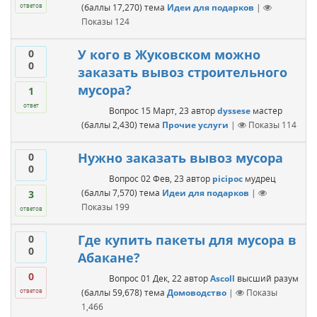
(баллы
17,270
)
тема
Идеи для подарков
|
ответов
Показы
124
У кого в Жуковском можно
0
0
заказать вывоз строительного
мусора?
1
ответ
Вопрос
15 Март, 23
автор
dyssese
мастер
(баллы
2,430
)
тема
Прочие услуги
|
Показы
114
Нужно заказать вывоз мусора
0
0
Вопрос
02 Фев, 23
автор
picipoc
мудрец
(баллы
7,570
)
тема
Идеи для подарков
|
3
Показы
199
ответов
Где купить пакеты для мусора в
0
0
Абакане?
0
Вопрос
01 Дек, 22
автор
Ascoll
высший разум
(баллы
59,678
)
тема
Домоводство
|
Показы
ответов
1,466