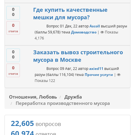
Где купить качественные
0
0
мешки для мусора?
0
Вопрос
01 Дек, 22
автор
Ascoll
высший разум
(баллы
59,678
)
тема
Домоводство
|
Показы
ответов
4,176
Заказать вывоз строительного
0
0
мусора в Москве
0
Вопрос
09 Авг, 22
автор
axied11
высший
разум
(баллы
116,104
)
тема
Прочие услуги
|
ответов
Показы
122
Отношения, Любовь
Дружба
Переработка производственного мусора
22,605
вопросов
60,974
ответов