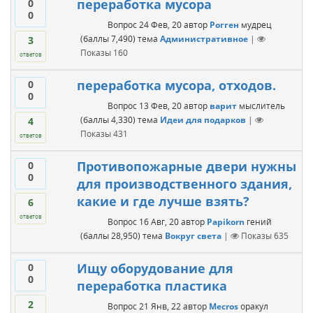
переработка мусора
0
0
Вопрос
24 Фев, 20
автор
Рогген
мудрец
(баллы
7,490
)
тема
Административное
|
3
Показы
160
ответов
переработка мусора, отходов.
0
0
Вопрос
13 Фев, 20
автор
варит
мыслитель
(баллы
4,330
)
тема
Идеи для подарков
|
4
Показы
431
ответов
Противопожарные двери нужны
0
0
для производственного здания,
какие и где лучше взять?
6
ответов
Вопрос
16 Авг, 20
автор
Papikorn
гений
(баллы
28,950
)
тема
Вокруг света
|
Показы
635
Ищу оборудование для
0
0
переработка пластика
2
Вопрос
21 Янв, 22
автор
Mecros
оракул