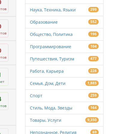
0
етов
Наука, Техника, Языки
299
Образование
552
0
етов
Общество, Политика
196
Программирование
104
0
етов
Путешествия, Туризм
477
Работа, Карьера
228
1
вет
Семья, Дом, Дети
1,885
Спорт
259
4
етов
Стиль, Мода, Звезды
164
Товары, Услуги
9,350
Непознанное, Религия
69