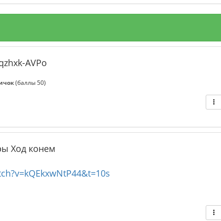
qzhxk-AVPo
ичок
(баллы
50
)
ры Ход конем
tch?v=kQEkxwNtP44&t=10s