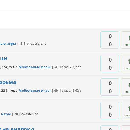
0
0
ые игры
|
Показы
2,245
от
вни
0
0
,234
)
тема
Мобильные игры
|
Показы
1,373
от
тюрьма
0
0
,234
)
тема
Мобильные игры
|
Показы
4,455
от
0
0
 игры
|
Показы
266
от
y на андроид