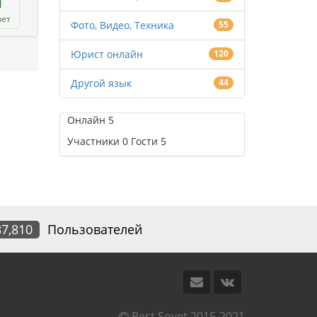
1
вет
Фото, Видео, Техника
55
Юрист онлайн
120
Другой язык
44
Онлайн
5
Участники
0
Гости
5
37,810
Пользователей
Best Sovet 2015-2021