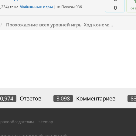
0
,234
)
тема
Мобильные игры
|
Показы
936
от
Прохождение всех уровней игры Ход конем:...
0,974
Ответов
3,098
Комментариев
8
равообладателям
sitemap
 предназначенный для детей