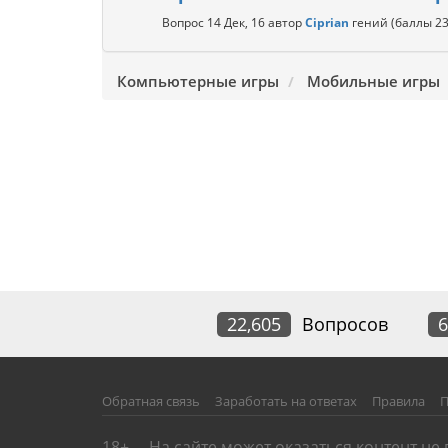
Вопрос
14 Дек, 16
автор
Ciprian
гений
(баллы
23
Компьютерные игры
Мобильные игры
22,605
Вопросов
6
Обратная связь
Заработать на ответах
Правила
П
18+
На сайте может оказаться контент не