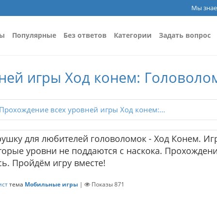
Мы знае
сы
Популярные
Без ответов
Категории
Задать вопрос
ней игры Ход конем: Головоло
Прохождение всех уровней игры Ход конем:...
ушку для любителей головоломок - Ход Конем. Иг
оторые уровни не поддаются с наскока. Прохожден
ь. Пройдём игру вместе!
ист
тема
Мобильные игры
|
Показы
871