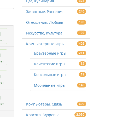
Еда, Кулинария
327
Животные, Растения
240
Отношения, Любовь
190
1
Искусство, Культура
192
вет
Компьютерные игры
402
Браузерные игры
211
1
вет
Клиентские игры
32
Консольные игры
19
1
вет
Мобильные игры
140
1
вет
Компьютеры, Связь
690
Красота, Здоровье
2,050