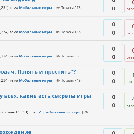
0
0
,234
)
тема
Мобильные игры
|
Показы
578
отв
0
0
,234
)
тема
Мобильные игры
|
Показы
136
отв
0
0
,234
)
тема
Мобильные игры
|
Показы
367
отв
одач. Понять и простить"?
0
0
,234
)
тема
Мобильные игры
|
Показы
749
от
у всех, какие есть секреты игры
0
0
отв
й
(баллы
11,910
)
тема
Игры без компьютера
|
рохождение
0