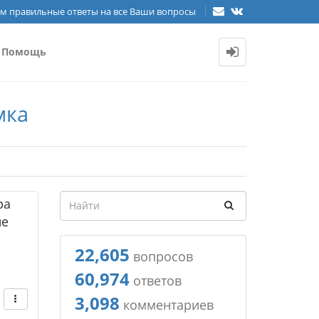
м правильные ответы на все Ваши вопросы
Помощь
мка
ра
ие
22,605
вопросов
60,974
ответов
3,098
комментариев