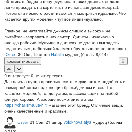
обтягивать бедра и попу (мужчина в таких джинсах должен
легко приседать на корточки, не испытывая дискомфорта).
Потом они немного растягиваются и смотрятся идеально. Что
касается других моделей - тут все индивидуально.
Главное, не натягивайте джинсы слишком высоко и не
пытайтесь заправить в них свитер. Джинсы - изначально
одежда рабочих. Мужчина в джинсах не должен выглядеть
педантичным, небольшой элемент брутальности не помешает.
Ответ
30 Окт, 15
автор
Natalia
мудрец
(баллы
8,014
)
комментировать
0
интересует
0
не интересует
Для начала нужно правильно снять мерки, потом подобрать из
размерной сетки подходящие брюки\джинсы и все. Что
касается моделей, то, допустим, классика сидит на любой
фигуре хорошо. А вообще посмотрите в этом
https://charisma.ua/hiltl
магазине этот бренд. Отличные вещи,
очень качественные и красивые.
Ответ
21 Сен, 21
автор
volokhova.alya
мудрец
(баллы
9,710
)