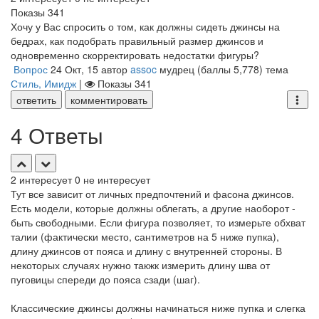
Показы
341
Хочу у Вас спросить о том, как должны сидеть джинсы на
бедрах, как подобрать правильный размер джинсов и
одновременно скорректировать недостатки фигуры?
Вопрос
24 Окт, 15
автор
assoc
мудрец
(баллы
5,778
)
тема
Стиль, Имидж
|
Показы
341
ответить
комментировать
4 Ответы
2
интересует
0
не интересует
Тут все зависит от личных предпочтений и фасона джинсов.
Есть модели, которые должны облегать, а другие наоборот -
быть свободными. Если фигура позволяет, то измерьте обхват
талии (фактически место, сантиметров на 5 ниже пупка),
длину джинсов от пояса и длину с внутренней стороны. В
некоторых случаях нужно такжк измерить длину шва от
пуговицы спереди до пояса сзади (шаг).
Классические джинсы должны начинаться ниже пупка и слегка