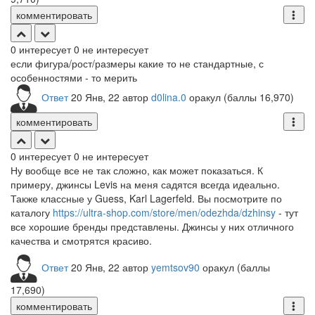
комментировать
0
интересует
0
не интересует
если фигура/рост/размеры какие то не стандартные, с
особенностями - то мерить
Ответ
20 Янв, 22
автор
d0lina.0
оракул
(баллы
16,970
)
комментировать
0
интересует
0
не интересует
Ну вообще все не так сложно, как может показаться. К
примеру, джинсы Levis на меня садятся всегда идеально.
Также классные у Guess, Karl Lagerfeld. Вы посмотрите по
каталогу
https://ultra-shop.com/store/men/odezhda/dzhinsy
- тут
все хорошие бренды представлены. Джинсы у них отличного
качества и смотрятся красиво.
Ответ
20 Янв, 22
автор
yemtsov90
оракул
(баллы
17,690
)
комментировать