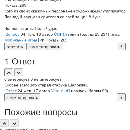
Показы
269
Кого из своих сказочных персонажей художник-мультипликатор
Леонид Шварцман срисовал со свей тещи? 8 букв
Вопрос из игры Поле Чудес
Вопрос
04 Ноя, 16
автор
Ciprian
гений
(баллы
23,234
)
тема
Мобильные игры
|
Показы
269
ответить
комментировать
1 Ответ
0
интересует
0
не интересует
Скорее всего,это старая старуха Шапокляк.
Ответ
24 Фев, 17
автор
VeronikaR
новичок
(баллы
90
)
комментировать
Похожие вопросы
0
интересует
0
не интересует