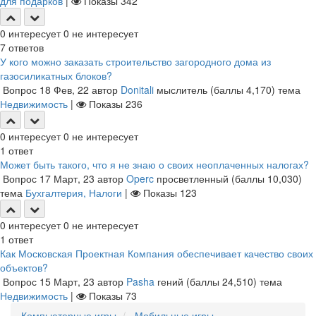
для подарков
|
Показы
342
0
интересует
0
не интересует
7
ответов
У кого можно заказать строительство загородного дома из
газосиликатных блоков?
Вопрос
18 Фев, 22
автор
Donitali
мыслитель
(баллы
4,170
)
тема
Недвижимость
|
Показы
236
0
интересует
0
не интересует
1
ответ
Может быть такого, что я не знаю о своих неоплаченных налогах?
Вопрос
17 Март, 23
автор
Operc
просветленный
(баллы
10,030
)
тема
Бухгалтерия, Налоги
|
Показы
123
0
интересует
0
не интересует
1
ответ
Как Московская Проектная Компания обеспечивает качество своих
объектов?
Вопрос
15 Март, 23
автор
Pasha
гений
(баллы
24,510
)
тема
Недвижимость
|
Показы
73
Компьютерные игры
Мобильные игры