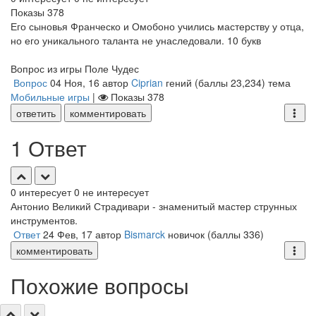
Показы
378
Его сыновья Франческо и Омобоно учились мастерству у отца,
но его уникального таланта не унаследовали. 10 букв
Вопрос из игры Поле Чудес
Вопрос
04 Ноя, 16
автор
Ciprian
гений
(баллы
23,234
)
тема
Мобильные игры
|
Показы
378
ответить
комментировать
1 Ответ
0
интересует
0
не интересует
Антонио Великий Страдивари - знаменитый мастер струнных
инструментов.
Ответ
24 Фев, 17
автор
Bismarck
новичок
(баллы
336
)
комментировать
Похожие вопросы