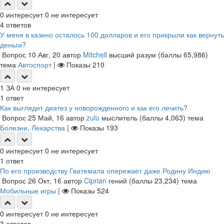
0
интересует
0
не интересует
4
ответов
У меня в казино осталось 100 долларов и его прикрыли как вернуть
деньги?
Вопрос
10 Авг, 20
автор
Mitchell
высший разум
(баллы
65,986
)
тема
Автоспорт
|
Показы
210
1
ЗА
0
не интересует
1
ответ
Как выглядит диатез у новорожденного и как его лечить?
Вопрос
25 Май, 16
автор
zulu
мыслитель
(баллы
4,063
)
тема
Болезни, Лекарства
|
Показы
193
0
интересует
0
не интересует
1
ответ
По его производству Гватемала опережает даже Родину Индию
Вопрос
26 Окт, 16
автор
Ciprian
гений
(баллы
23,234
)
тема
Мобильные игры
|
Показы
524
0
интересует
0
не интересует
3
ответов