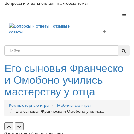
Вопросы и ответы онлайн на любые темы
Toggl
naviga
Его сыновья Франческо
и Омобоно учились
мастерству у отца
Компьютерные игры
Мобильные игры
Его сыновья Франческо и Омобоно учились...
0
интересует
0
не интересует