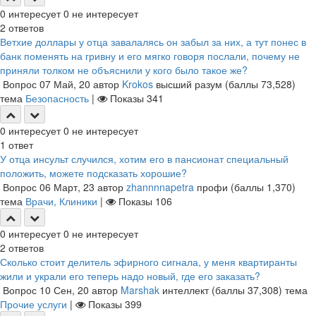
0
интересует
0
не интересует
2
ответов
Ветхие доллары у отца завалалясь он забыл за них, а тут понес в
банк поменять на гривну и его мягко говоря послали, почему не
приняли толком не объяснили у кого было такое же?
Вопрос
07 Май, 20
автор
Krokos
высший разум
(баллы
73,528
)
тема
Безопасность
|
Показы
341
0
интересует
0
не интересует
1
ответ
У отца инсульт случился, хотим его в пансионат специальный
положить, можете подсказать хорошие?
Вопрос
06 Март, 23
автор
zhannnnapetra
профи
(баллы
1,370
)
тема
Врачи, Клиники
|
Показы
106
0
интересует
0
не интересует
2
ответов
Сколько стоит делитель эфирного сигнала, у меня квартиранты
жили и украли его теперь надо новый, где его заказать?
Вопрос
10 Сен, 20
автор
Marshak
интеллект
(баллы
37,308
)
тема
Прочие услуги
|
Показы
399