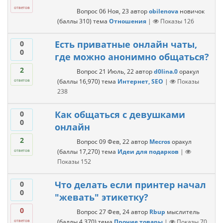
ответов
Вопрос
06 Ноя, 23
автор
obilenova
новичок
(баллы
310
)
тема
Отношения
|
Показы
126
Есть приватные онлайн чаты,
0
0
где можно анонимно общаться?
2
Вопрос
21 Июль, 22
автор
d0lina.0
оракул
(баллы
16,970
)
тема
Интернет, SEO
|
Показы
ответов
238
Как общаться с девушками
0
0
онлайн
2
Вопрос
09 Фев, 22
автор
Mecros
оракул
(баллы
17,270
)
тема
Идеи для подарков
|
ответов
Показы
152
Что делать если принтер начал
0
0
"жевать" этикетку?
0
Вопрос
27 Фев, 24
автор
Rbup
мыслитель
(баллы
4,370
)
тема
Прочие товары
|
Показы
70
ответов