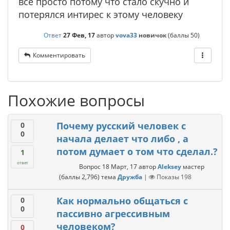
все просто потому что стало скучно и
потерялся интирес к этому человеку
Ответ
27 Фев, 17
автор
vova33
новичок
(баллы
50
)
Комментировать
Похожие вопросы
Почему русский человек с
0
0
начала делает что либо , а
потом думает о том что сделал.?
1
ответ
Вопрос
18 Март, 17
автор
Aleksey
мастер
(баллы
2,796
)
тема
Дружба
|
Показы
198
Как нормально общаться с
0
0
пассивно агрессивным
человеком?
0