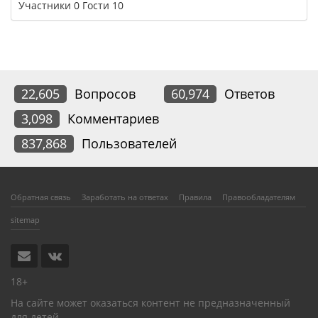
Участники
0
Гости
10
22,605
Вопросов
60,974
Ответов
3,098
Комментариев
837,868
Пользователей
Обратная связь
Заработать на ответах
Правила
Правообладателям
sitemap
18+
На сайте может оказаться контент не предназначенный
для детей