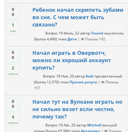
Ребенок начал скрипеть зубами
0
0
во сне. С чем может быть
связано?
1
ответ
Вопрос
19 Июль, 22
автор
Tourist
мыслитель
(баллы
4,490
)
тема
Дети
|
Показы
192
Начал играть в Овервотч,
0
0
можно ли хороший аккаунт
купить?
2
ответов
Вопрос
18 Ноя, 20
автор
Kadi
просветленный
(баллы
12,570
)
тема
Прочие услуги
|
Показы
157
Начал тут на Вулкане играть но
0
0
не сильно везет если честно,
почему так?
4
ответов
Вопрос
10 Авг, 20
автор
Mitchell
высший
разум
(баллы
65,986
)
тема
Автоспорт
|
Показы