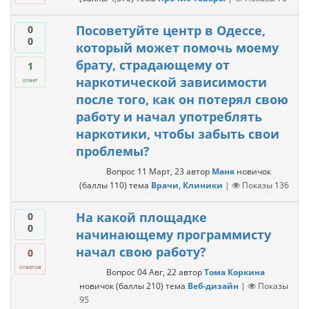
Посоветуйте центр в Одессе,
0
0
который может помочь моему
брату, страдающему от
1
наркотической зависимости
ответ
после того, как он потерял свою
работу и начал употреблять
наркотики, чтобы забыть свои
проблемы?
Вопрос
11 Март, 23
автор
Маня
новичок
(баллы
110
)
тема
Врачи, Клиники
|
Показы
136
На какой площадке
0
0
начинающему программисту
начал свою работу?
0
ответов
Вопрос
04 Авг, 22
автор
Тома Коркина
новичок
(баллы
210
)
тема
Веб-дизайн
|
Показы
95