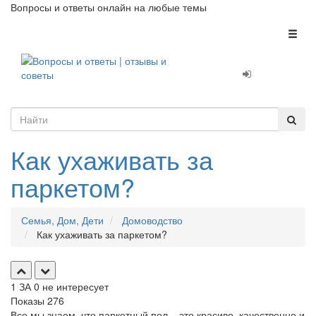
Вопросы и ответы онлайн на любые темы
Toggl
naviga
Как ухаживать за
паркетом?
Семья, Дом, Дети
Домоводство
Как ухаживать за паркетом?
1
ЗА
0
не интересует
Показы
276
Все мы знаем, что паркетный пол – это красиво, качественно и