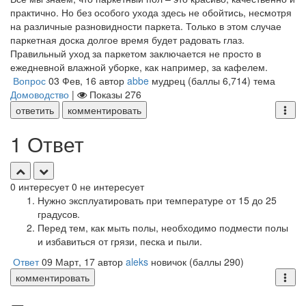
практично. Но без особого ухода здесь не обойтись, несмотря
на различные разновидности паркета. Только в этом случае
паркетная доска долгое время будет радовать глаз.
Правильный уход за паркетом заключается не просто в
ежедневной влажной уборке, как например, за кафелем.
Вопрос
03 Фев, 16
автор
abbe
мудрец
(баллы
6,714
)
тема
Домоводство
|
Показы
276
ответить
комментировать
1 Ответ
0
интересует
0
не интересует
Нужно эксплуатировать при температуре от 15 до 25
градусов.
Перед тем, как мыть полы, необходимо подмести полы
и избавиться от грязи, песка и пыли.
Ответ
09 Март, 17
автор
aleks
новичок
(баллы
290
)
комментировать