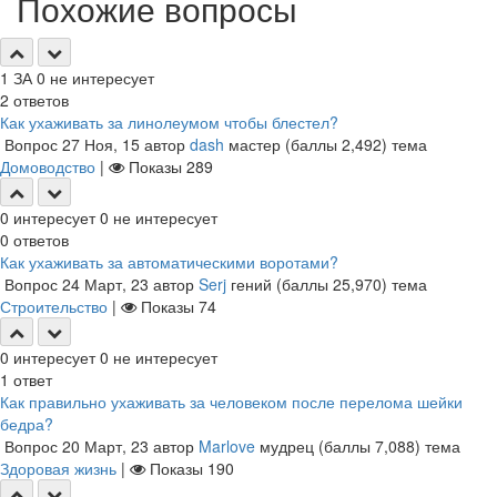
Похожие вопросы
1
ЗА
0
не интересует
2
ответов
Как ухаживать за линолеумом чтобы блестел?
Вопрос
27 Ноя, 15
автор
dash
мастер
(баллы
2,492
)
тема
Домоводство
|
Показы
289
0
интересует
0
не интересует
0
ответов
Как ухаживать за автоматическими воротами?
Вопрос
24 Март, 23
автор
Serj
гений
(баллы
25,970
)
тема
Строительство
|
Показы
74
0
интересует
0
не интересует
1
ответ
Как правильно ухаживать за человеком после перелома шейки
бедра?
Вопрос
20 Март, 23
автор
Marlove
мудрец
(баллы
7,088
)
тема
Здоровая жизнь
|
Показы
190