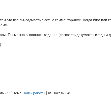
том это все выкладывать в сеть с комментариями. Когда блог или к
ламе.
ом. Так можно выполнять задания (развозить документы и т.д.) и 
)
ллы
390
)
тема
Поиск работы
|
Показы
249