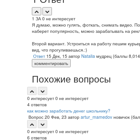
1
ЗА
0
не интересует
Я думаю, можно гулять, фоткать, снимать видео. По
наберет популярность, можно зарабатывать на рек
Второй вариант. Устроиться на работу пешим курьер
вид, что прогуливаешься.:)
Ответ
15 Дек, 15
автор
Natalia
мудрец
(баллы
8,014
комментировать
Похожие вопросы
0
интересует
0
не интересует
4
ответов
как можно заработать денег школьнику?
Вопрос
20 Фев, 23
автор
artur_mamedov
новичок
(ба
0
интересует
0
не интересует
6
ответов