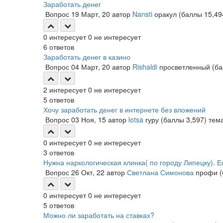
Заработать денег
Вопрос
19 Март, 20
автор
Nansti
оракул
(баллы
15,49
0
интересует
0
не интересует
6
ответов
Заработать денег в казино
Вопрос
04 Март, 20
автор
Rishaldi
просветленный
(б
2
интересует
0
не интересует
5
ответов
Хочу заработать денег в интернете без вложений
Вопрос
03 Ноя, 15
автор
lotsa
гуру
(баллы
3,597
)
тем
0
интересует
0
не интересует
3
ответов
Нужна наркологическая клинка( по городу Липецку). Е
Вопрос
26 Окт, 22
автор
Светлана Симонова
профи
0
интересует
0
не интересует
5
ответов
Можно ли заработать на ставках?