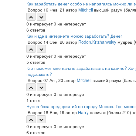
Как заработать денег особо не напрягаясь можно ли э
Вопрос
16 Фев, 21
автор
Mitchell
высший разум
(бал
0
интересует
0
не интересует
6
ответов
Как и где в интернете можно заработать? Денег
Вопрос
14 Сен, 20
автор
Rodon.Krizhanvskiy
мудрец
0
интересует
0
не интересует
5
ответов
Кто поможет мне начать зарабатывать на казино? Хоч
подскажете?
Вопрос
07 Авг, 20
автор
Mitchell
высший разум
(балл
0
интересует
0
не интересует
1
ответ
Нужна база предприятий по городу Москва. Где можно
Вопрос
18 Янв, 19
автор
Harry
новичок
(баллы
210
)
т
0
интересует
0
не интересует
6
ответов