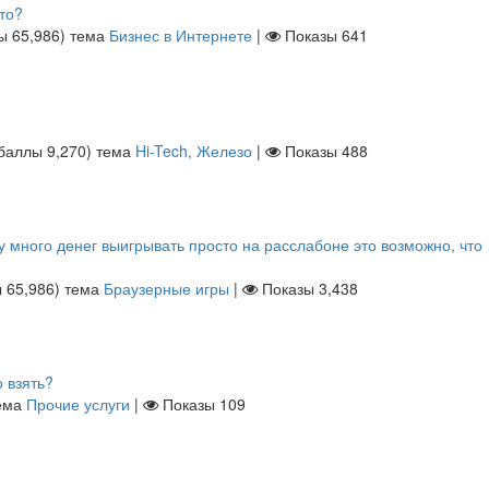
то?
лы
65,986
)
тема
Бизнес в Интернете
|
Показы
641
(баллы
9,270
)
тема
Hi-Tech, Железо
|
Показы
488
у много денег выигрывать просто на расслабоне это возможно, что
ы
65,986
)
тема
Браузерные игры
|
Показы
3,438
 взять?
ема
Прочие услуги
|
Показы
109