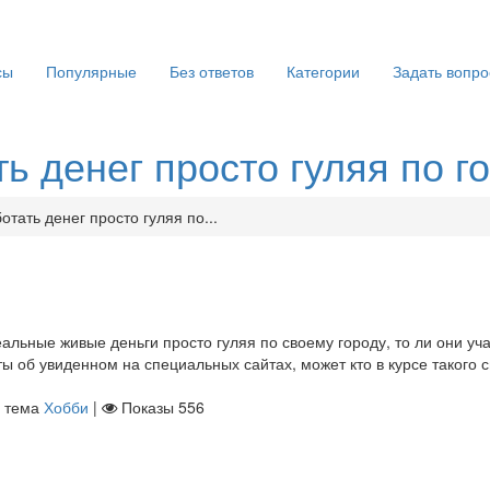
сы
Популярные
Без ответов
Категории
Задать вопро
ь денег просто гуляя по г
тать денег просто гуляя по...
льные живые деньги просто гуляя по своему городу, то ли они уч
еты об увиденном на специальных сайтах, может кто в курсе такого 
тема
Хобби
|
Показы
556