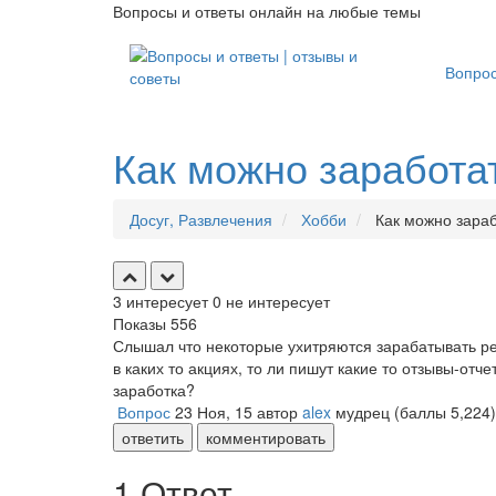
Вопросы и ответы онлайн на любые темы
Вопро
Как можно заработат
Досуг, Развлечения
Хобби
Как можно зарабо
3
интересует
0
не интересует
Показы
556
Слышал что некоторые ухитряются зарабатывать реа
в каких то акциях, то ли пишут какие то отзывы-отч
заработка?
Вопрос
23 Ноя, 15
автор
alex
мудрец
(баллы
5,224
)
ответить
комментировать
1 Ответ