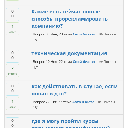
Какие есть сейчас новые
0
0
способы прорекламировать
компанию?
1
ответ
Вопрос
07 Янв, 23
тема
Свой бизнес
|
Показы
151
техническая документация
0
0
Вопрос
10 Ноя, 22
тема
Свой бизнес
|
Показы
471
2
ответов
как действовать в случае, если
0
0
попал в дтп?
1
Вопрос
27 Окт, 22
тема
Авто и Мото
|
Показы
131
ответ
где я могу пройти курсы
0
0