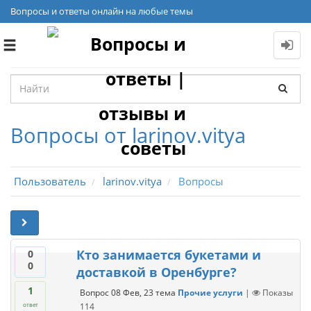
Вопросы и ответы онлайн на любые темы
Toggle
navigation
Вопросы от larinov.vitya
Пользователь
larinov.vitya
Вопросы
Кто занимается букетами и
0
0
доставкой в Оренбурге?
1
Вопрос
08 Фев, 23
тема
Прочие услуги
|
Показы
114
ответ