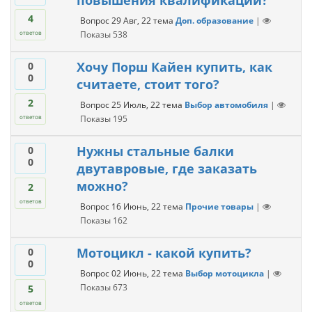
повышения квалификации?
4
Вопрос
29 Авг, 22
тема
Доп. образование
|
Показы
538
ответов
Хочу Порш Кайен купить, как
0
0
считаете, стоит того?
2
Вопрос
25 Июль, 22
тема
Выбор автомобиля
|
Показы
195
ответов
Нужны стальные балки
0
0
двутавровые, где заказать
можно?
2
ответов
Вопрос
16 Июнь, 22
тема
Прочие товары
|
Показы
162
Мотоцикл - какой купить?
0
0
Вопрос
02 Июнь, 22
тема
Выбор мотоцикла
|
Показы
673
5
ответов