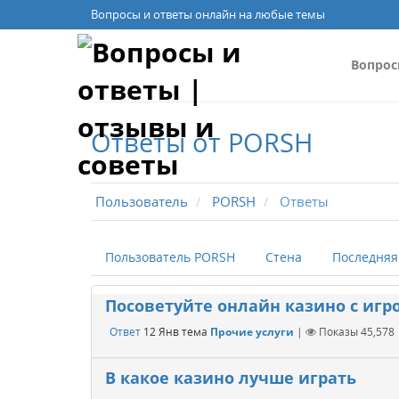
Вопросы и ответы онлайн на любые темы
Вопро
Ответы от PORSH
Пользователь
PORSH
Ответы
Пользователь PORSH
Стена
Последняя
Посоветуйте онлайн казино с иг
Ответ
12 Янв
тема
Прочие услуги
|
Показы
45,578
В какое казино лучше играть