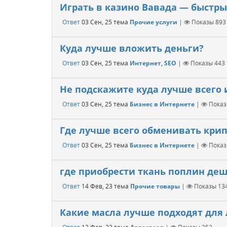
Играть в казино Вавада — быстры
Ответ
03 Сен, 25
тема
Прочие услуги
|
Показы
893
Куда лучше вложить деньги?
Ответ
03 Сен, 25
тема
Интернет, SEO
|
Показы
443
Не подскажите куда лучше всего 
Ответ
03 Сен, 25
тема
Бизнес в Интернете
|
Пока
Где лучше всего обменивать кри
Ответ
03 Сен, 25
тема
Бизнес в Интернете
|
Пока
где приобрести ткань поплин деш
Ответ
14 Фев, 23
тема
Прочие товары
|
Показы
13
Какие масла лучше подходят для 