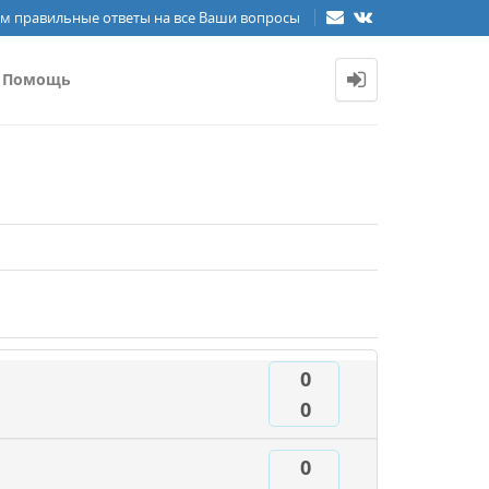
м правильные ответы на все Ваши вопросы
Помощь
0
0
0