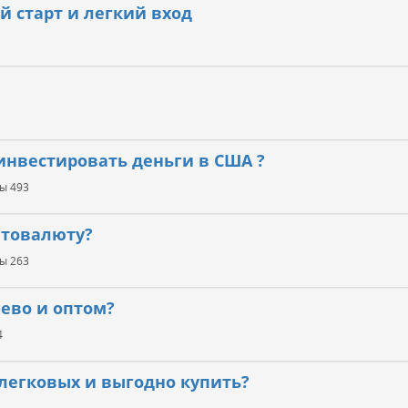
й старт и легкий вход
инвестировать деньги в США ?
зы
493
птовалюту?
зы
263
ево и оптом?
4
легковых и выгодно купить?