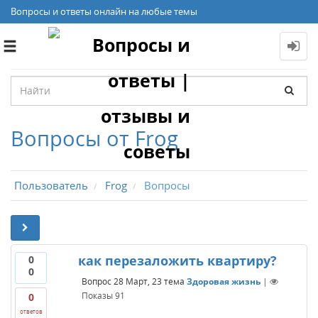
Вопросы и ответы онлайн на любые темы
Toggle
navigation
Вопросы от Frog
Пользователь
Frog
Вопросы
как перезаложить квартиру?
0
0
Вопрос
28 Март, 23
тема
Здоровая жизнь
|
Показы
91
0
ответов