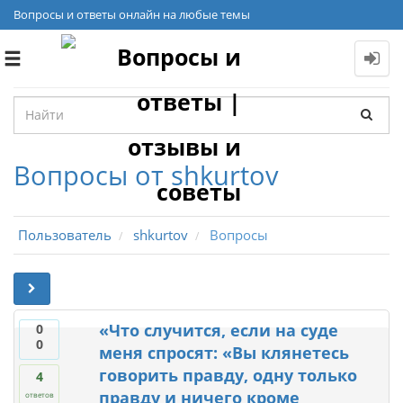
Вопросы и ответы онлайн на любые темы
Toggle
navigation
Вопросы от shkurtov
Пользователь
shkurtov
Вопросы
«Что случится, если на суде
0
0
меня спросят: «Вы клянетесь
говорить правду, одну только
4
правду и ничего кроме
ответов