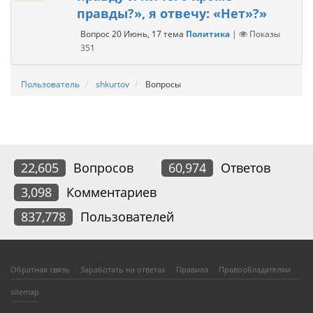
правды?», я отвечу: «Нет»?»
Вопрос
20 Июнь, 17
тема
Политика
|
Показы
351
Пользователь
shkurtov
Вопросы
22,605
Вопросов
60,974
Ответов
3,098
Комментариев
837,778
Пользователей
Обратная связь
Заработать на ответах
Правила
Правообладателям
sitemap