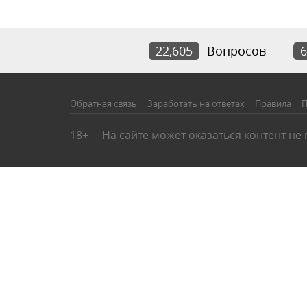
22,605
Вопросов
6
Обратная связь
Заработать на ответах
Правила
П
18+
На сайте может оказаться контент не