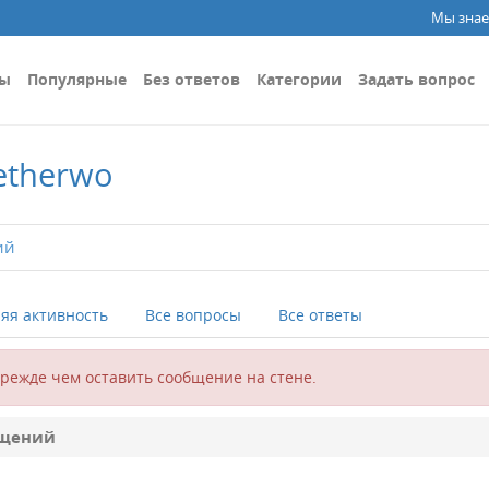
Мы знае
сы
Популярные
Без ответов
Категории
Задать вопрос
etherwo
ий
яя активность
Все вопросы
Все ответы
прежде чем оставить сообщение на стене.
бщений