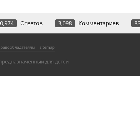
0,974
Ответов
3,098
Комментариев
8
равообладателям
sitemap
 предназначенный для детей