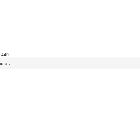
ы
449
ность