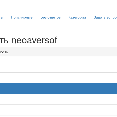
сы
Популярные
Без ответов
Категории
Задать вопро
ть neoaversof
ность