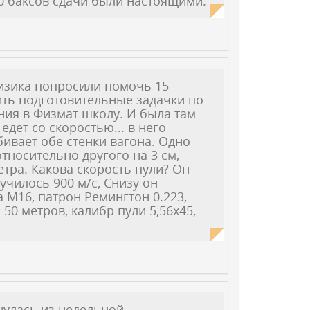
0 баксов сдачи были настоящими.
изика попросили помочь 15
ить подготовительные задачки по
ния в Физмат школу. И была там
 едет со скоростью... в него
бивает обе стенки вагона. Одно
тносительно другого на 3 см,
етра. Какова скорость пули? Он
чилось 900 м/с, Снизу он
 М16, патрон Ремингтон 0.223,
50 метров, калибр пули 5,56х45,
нулась из недельной