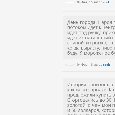
04 Фев, 16
автор
cook
День города. Народ
потоком идет к цен
идет под ручку, при
идет их пятилетний 
спиной, и громко, ч
когда вырасту, пиво 
буду. Я мороженое бу
04 Фев, 16
автор
cook
История произошла л
каком-то городке. К
предложили купить з
Сторговались до 30. 
золотой, о чем мой п
и 50 долларов, кото