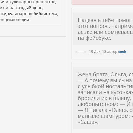
сячи кулинарных рецептов,
ик и на каждый день,
яку, кулинарная библиотека,
Надеюсь тебе помо
 энциклопедия.
этот вопрос, наприм
аське или сомневае
на фейсбуке.
19 Дек, 18
автор
cook
Жена брата, Ольга, 
— А почему вы сына
с улыбкой ностальги
записали на кусочка
бросили их в шляпу, 
любопытством: — И 
— Я писала «Олег», «
мангале шампуром: —
«Саша».