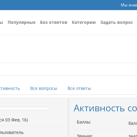
Мы знае
сы
Популярные
Без ответов
Категории
Задать вопрос
ктивность
Все вопросы
Все ответы
Активность c
я 03 Фев, 16)
Баллы:
ба
льзователь
Звание:
зна