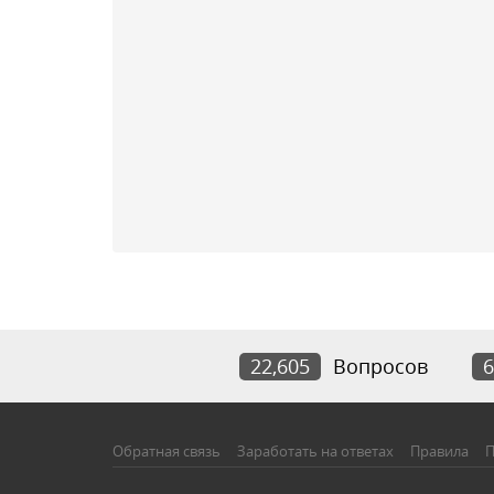
22,605
Вопросов
6
Обратная связь
Заработать на ответах
Правила
П