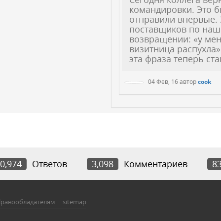
командировки. Это б
отправили впервые. 
поставщиков по наше
возвращении: «у мен
визитница распухла»
эта фраза теперь ста
04 Фев, 16
автор
cook
0,974
Ответов
3,098
Комментариев
8
равообладателям
sitemap