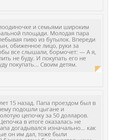
 поодиночке и семьями широким
тральной площади. Молодая пара
хлебывая пиво из бутылок. Впереди
сын, обиженное лицо, руки за
тобы все слышали, бормочет: — А я,
пить не буду. И покупать его не
ду покупать... Своим детям.
ет 15 назад. Папа проездом был в
 нему подошли цыгане и
олотую цепочку за 50 долларов.
Цепочка в итоге оказалась не
апа догадывался изначально... как
рые он им дал, тоже были