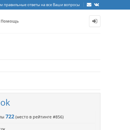
м правильные ответы на все Ваши вопросы
Помощь
ook
722
ллы
(место в рейтинге #
856
)
ток