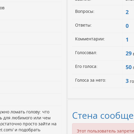
ов
Вопросы:
2
Ответы:
0
Комментарии:
1
Голосовал:
29
Его голоса:
50
г
Голоса за него:
3
го
жно ломать голову: что
Стена сообще
ь для любимого или чем
достаточно просто зайти на
et.com/ и подобрать
Этот пользователь запрет