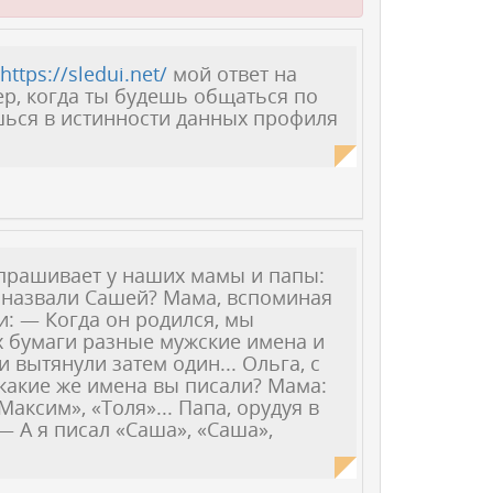
г
https://sledui.net/
мой ответ на
ер, когда ты будешь общаться по
шься в истинности данных профиля
спрашивает у наших мамы и папы:
 назвали Сашей? Мама, вспоминая
и: — Когда он родился, мы
х бумаги разные мужские имена и
и вытянули затем один... Ольга, с
какие же имена вы писали? Мама:
Максим», «Толя»... Папа, орудуя в
 А я писал «Саша», «Саша»,