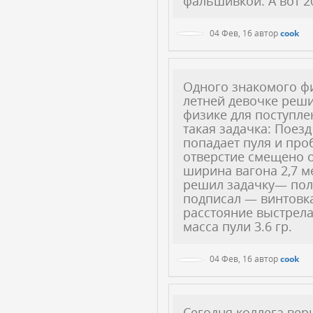
фальшивкой. А вот 2
04 Фев, 16
автор
cook
Одного знакомого ф
летней девочке реш
физике для поступле
такая задачка: Поезд
попадает пуля и про
отверстие смещено о
ширина вагона 2,7 м
решил задачку— полу
подписал — винтовка
расстояние выстрела 
масса пули 3.6 гр.
04 Фев, 16
автор
cook
Сегодня коллега вер