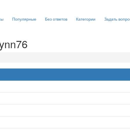
сы
Популярные
Без ответов
Категории
Задать вопро
lynn76