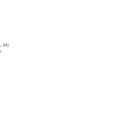
, 24)
ь